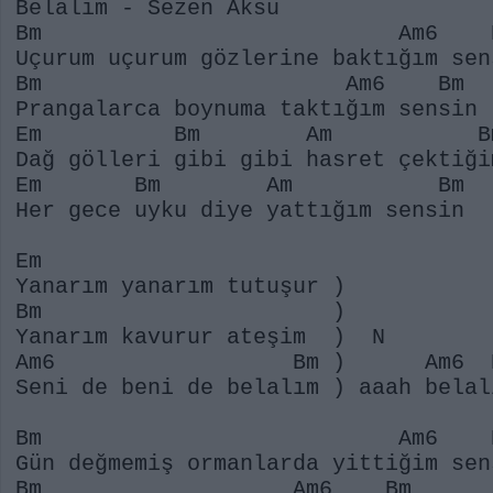
Belalım - Sezen Aksu
Bm Am6 B
Uçurum uçurum gözlerine baktığım sen
Bm Am6 Bm
Prangalarca boynuma taktığım sensin
Em Bm Am B
Dağ gölleri gibi gibi hasret çektiği
Em Bm Am Bm
Her gece uyku diye yattığım sensin
Em
Yanarım yanarım tutuşur )
Bm )
Yanarım kavurur ateşim ) N
Am6 Bm ) Am6 B
Seni de beni de belalım ) aaah belal
Bm Am6 B
Gün değmemiş ormanlarda yittiğim sen
Bm Am6 Bm