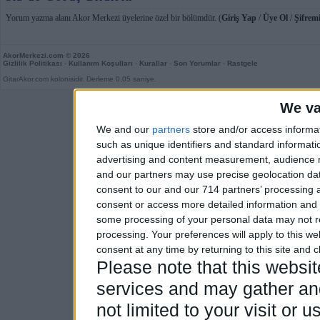
Yorum yazma alanı Akor Merkezi üyelerine özel bir bölümdür. (
Giriş Yap
/
Üye Ol
/
Şifremi
AkorMerkezi.com
© 2026
Gizlilik Politikası
-
Kullanım Koşulları
-
Kurallar
-
Son Yorumlar
-
Rastgele
GitarAkor.com kolonisidir. Derleme 0,05 saniye.
We va
We and our
partners
store and/or access informa
such as unique identifiers and standard informati
advertising and content measurement, audience 
and our partners may use precise geolocation dat
consent to our and our 714 partners’ processing a
consent or access more detailed information and
some processing of your personal data may not re
processing. Your preferences will apply to this w
consent at any time by returning to this site and 
Please note that this webs
services and may gather and
not limited to your visit or