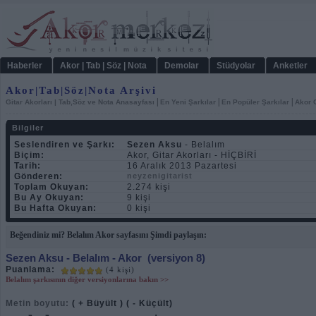
Haberler
Akor | Tab | Söz | Nota
Demolar
Stüdyolar
Anketler
Akor|Tab|Söz|Nota Arşivi
|
|
|
Gitar Akorları | Tab,Söz ve Nota Anasayfası
En Yeni Şarkılar
En Popüler Şarkılar
Akor C
Bilgiler
Seslendiren ve Şarkı:
Sezen Aksu
- Belalım
Biçim:
Akor, Gitar Akorları - HİÇBİRİ
Tarih:
16 Aralık 2013 Pazartesi
Gönderen:
neyzenigitarist
Toplam Okuyan:
2.274 kişi
Bu Ay Okuyan:
9 kişi
Bu Hafta Okuyan:
0 kişi
Beğendiniz mi? Belalım Akor sayfasını Şimdi paylaşın:
Sezen Aksu
- Belalım - Akor
(versiyon 8)
Puanlama:
(4 kişi)
Belalım şarkısının diğer versiyonlarına bakın >>
Metin boyutu:
( + Büyült )
( - Küçült)