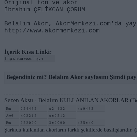
Orijinal ton ve akor
İbrahim ÇELİKCAN ÇORUM
Belalım Akor, AkorMerkezi.com'da yay
http://www.akormerkezi.com
İçerik Kısa Linki:
Beğendiniz mi? Belalım Akor sayfasını Şimdi pay
Sezen Aksu - Belalım KULLANILAN AKORLAR (Be
Bm
2 2 4 4 3 2
x 2 4 4 3 2
x x 0 4 3 2
Am6
x 0 2 2 1 2
x x 2 2 1 2
Em
0 2 2 0 0 0
3 x 2 0 0 0
x 2 5 x x 0
Şarkıda kullanılan akorların farklı şekillerde basılışlarıdır.
(