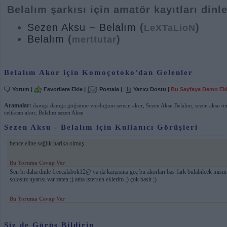
Belalım şarkısı için amatör kayıtları dinl
Sezen Aksu ~ Belalım
(
)
LeXTaLioN
Belalım
(
)
merttutar
Belalım Akor için Komoçotoko'dan Gelenler
Yorum
|
Favorilere Ekle
|
Postala
|
Yazıcı Dostu
|
Bu Sayfaya Demo Ek
Aramalar:
damga damga göğsüme vurduğum sensin akor
,
Sezen Aksu Belalım
,
sezen aksu ö
celikcan akor
,
Belalım sezen Aksu
Sezen Aksu - Belalım için Kullanıcı Görüşleri
bence eline sağlık harika olmuş
Bu Yoruma Cevap Ver
Sen bi daha dinle freecalabok12@ ya da karşısına geç bu akorları bas fark bulabilcek misin
solosuz uyarısı var zaten ;) ama istersen eklerim ;) çok basit ;)
Bu Yoruma Cevap Ver
Siz de Görüş Bildirin