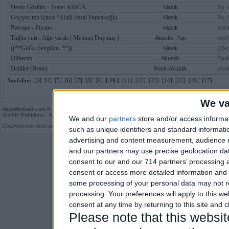
Deniz Gözlüm - Soner ARICA
Klasik
By_
Geçiyor mu İçince ? Halil Sezai Paracıkoğlu
Klasik
By_
Pervane - Piyano
Klasik
krm
Tuğba yurt - Ağır yaralı ( Mehmet Duymuş )
Akustik, Pop
meh
((**Gül'ki Sevgilim..**))
Klasik
((So
Dilberim
Akustik
Fur
Dediler (Beste)
Rock-Akustik
the
Sayfalar:
[3]
[4]
[5]
[6]
[7]
[8]
[9]
[ 10 ]
[11]
[12]
[13]
[14]
[15]
[16]
[17]
We va
AkorMerkezi.com
© 2026
Gizlilik Politikası
-
Kullanım Koşulları
-
Kurallar
-
Son Yorumlar
-
Rastgele
We and our
partners
store and/or access informa
GitarAkor.com kolonisidir. Derleme 0,06 saniye.
such as unique identifiers and standard informati
advertising and content measurement, audience 
and our partners may use precise geolocation dat
consent to our and our 714 partners’ processing a
consent or access more detailed information and
some processing of your personal data may not re
processing. Your preferences will apply to this w
consent at any time by returning to this site and 
Please note that this webs