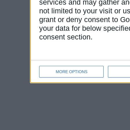
services and may gather and
not limited to your visit or
grant or deny consent to Goo
your data for below specifi
consent section.
MORE OPTIONS