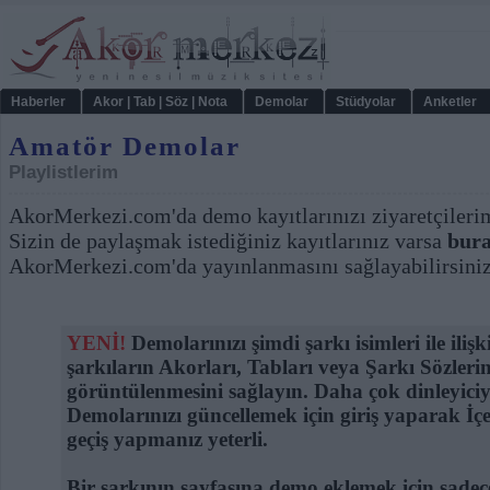
Haberler
Akor | Tab | Söz | Nota
Demolar
Stüdyolar
Anketler
Amatör Demolar
Playlistlerim
AkorMerkezi.com'da demo kayıtlarınızı ziyaretçilerimi
Sizin de paylaşmak istediğiniz kayıtlarınız varsa
bura
AkorMerkezi.com'da yayınlanmasını sağlayabilirsiniz
YENİ!
Demolarınızı şimdi şarkı isimleri ile ilişk
şarkıların Akorları, Tabları veya Şarkı Sözleri
görüntülenmesini sağlayın. Daha çok dinleyiciy
Demolarınızı güncellemek için giriş yaparak İ
geçiş yapmanız yeterli.
Bir şarkının sayfasına demo eklemek için sadece