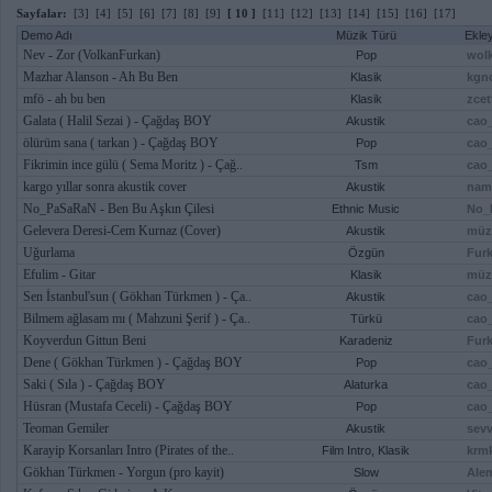
Sayfalar:
[3]
[4]
[5]
[6]
[7]
[8]
[9]
[ 10 ]
[11]
[12]
[13]
[14]
[15]
[16]
[17]
Demo Adı
Müzik Türü
Ekle
Nev - Zor (VolkanFurkan)
Pop
wol
Mazhar Alanson - Ah Bu Ben
Klasik
kgnc
mfö - ah bu ben
Klasik
zcet
Galata ( Halil Sezai ) - Çağdaş BOY
Akustik
cao
ölürüm sana ( tarkan ) - Çağdaş BOY
Pop
cao
Fikrimin ince gülü ( Sema Moritz ) - Çağ..
Tsm
cao
kargo yıllar sonra akustik cover
Akustik
nam
No_PaSaRaN - Ben Bu Aşkın Çilesi
Ethnic Music
No_
Gelevera Deresi-Cem Kurnaz (Cover)
Akustik
müz
Uğurlama
Özgün
Fur
Efulim - Gitar
Klasik
müz
Sen İstanbul'sun ( Gökhan Türkmen ) - Ça..
Akustik
cao
Bilmem ağlasam mı ( Mahzuni Şerif ) - Ça..
Türkü
cao
Koyverdun Gittun Beni
Karadeniz
Fur
Dene ( Gökhan Türkmen ) - Çağdaş BOY
Pop
cao
Saki ( Sıla ) - Çağdaş BOY
Alaturka
cao
Hüsran (Mustafa Ceceli) - Çağdaş BOY
Pop
cao
Teoman Gemiler
Akustik
sevv
Karayip Korsanları Intro (Pirates of the..
Film Intro, Klasik
krm
Gökhan Türkmen - Yorgun (pro kayit)
Slow
Ale