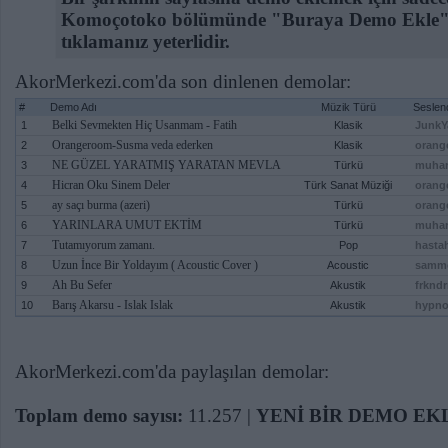
Komoçotoko bölümünde "Buraya Demo Ekle" 
tıklamanız yeterlidir.
AkorMerkezi.com'da son dinlenen demolar:
#
Demo Adı
Müzik Türü
Seslen
Belki Sevmekten Hiç Usanmam - Fatih
1
Klasik
JunkY
Orangeroom-Susma veda ederken
2
Klasik
orang
NE GÜZEL YARATMIŞ YARATAN MEVLA
3
Türkü
muhar
Hicran Oku Sinem Deler
4
Türk Sanat Müziği
orang
ay saçı burma (azeri)
5
Türkü
orang
YARINLARA UMUT EKTİM
6
Türkü
muhar
Tutamıyorum zamanı.
7
Pop
hastah
Uzun İnce Bir Yoldayım ( Acoustic Cover )
8
Acoustic
samm
Ah Bu Sefer
9
Akustik
frknd
Barış Akarsu - Islak Islak
10
Akustik
hypn
AkorMerkezi.com'da paylaşılan demolar:
Toplam demo sayısı:
11.257 |
YENİ BİR DEMO EK