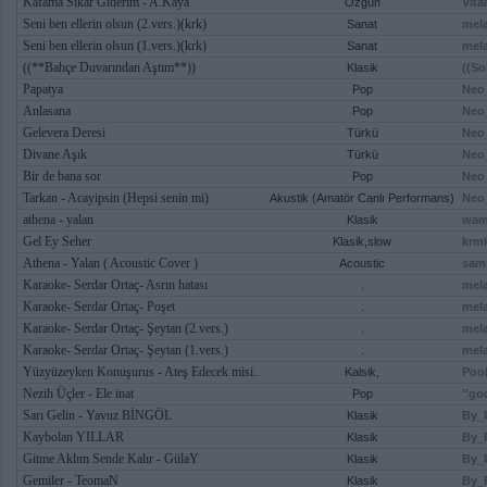
Kafama Sıkar Giderim - A.Kaya
Özgün
Vit
Seni ben ellerin olsun (2.vers.)(krk)
Sanat
mel
Seni ben ellerin olsun (1.vers.)(krk)
Sanat
mel
((**Bahçe Duvarından Aştım**))
Klasik
((So
Papatya
Pop
Neo
Anlasana
Pop
Neo
Gelevera Deresi
Türkü
Neo
Divane Aşık
Türkü
Neo
Bir de bana sor
Pop
Neo
Tarkan - Acayipsin (Hepsi senin mi)
Akustik (Amatör Canlı Performans)
Neo
athena - yalan
Klasik
wam
Gel Ey Seher
Klasik,slow
krm
Athena - Yalan ( Acoustic Cover )
Acoustic
sam
Karaoke- Serdar Ortaç- Asrın hatası
.
mel
Karaoke- Serdar Ortaç- Poşet
.
mel
Karaoke- Serdar Ortaç- Şeytan (2.vers.)
.
mel
Karaoke- Serdar Ortaç- Şeytan (1.vers.)
.
mel
Yüzyüzeyken Konuşurus - Ateş Edecek misi..
Kalsik,
Poo
Nezih Üçler - Ele inat
Pop
''go
Sarı Gelin - Yavuz BİNGÖL
Klasik
By_
Kaybolan YILLAR
Klasik
By_
Gitme Aklım Sende Kalır - GülaY
Klasik
By_
Gemiler - TeomaN
Klasik
By_