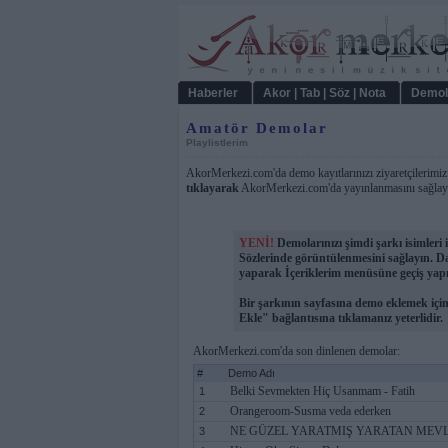
Haberler
Akor | Tab | Söz | Nota
Demol
Amatör Demolar
Playlistlerim
AkorMerkezi.com'da demo kayıtlarınızı ziyaretçilerimiz i
tıklayarak
AkorMerkezi.com'da yayınlanmasını sağlayab
YENİ!
Demolarınızı şimdi şarkı isimleri i
Sözlerinde görüntülenmesini sağlayın. Dah
yaparak İçeriklerim menüsüne geçiş yapm
Bir şarkının sayfasına demo eklemek i
Ekle" bağlantısına tıklamanız yeterlidir.
AkorMerkezi.com'da son dinlenen demolar:
#
Demo Adı
Belki Sevmekten Hiç Usanmam - Fatih
1
Orangeroom-Susma veda ederken
2
NE GÜZEL YARATMIŞ YARATAN MEV
3