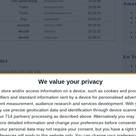
Türk Sanat Müziği
orangeroom
19:30:49
Amat
Türkü
orangeroom
19:28:44
Türkü
muharremayranci
04:28:34
Pop
hastahalil
00:43:43
Acoustic
sammc1905
05:38:41
Akustik
frkndrn
15:21:21
Akustik
hypnoga
21:46:31
En Y
EKLE
]
[11]
[12]
[13]
[14]
[15]
Müzik Türü
Ekleyen
Tarih
We value your privacy
Slow, Piyano
krmkcmn
14 Nisan 2015 Salı
Slow
Alemdar_soyupak
14 Nisan 2015 Salı
store and/or access information on a device, such as cookies and pro
Klasik
ghostweb
14 Nisan 2015 Salı
ifiers and standard information sent by a device for personalised adver
Akustik
X-_Guitarist_-X
14 Nisan 2015 Salı
tent measurement, audience research and services development.
With 
Foru
Klasik
ALPASLAN
14 Nisan 2015 Salı
 use precise geolocation data and identification through device scanni
Slow, Piyano
krmkcmn
13 Nisan 2015 Pazartesi
ur 714 partners’ processing as described above. Alternatively you may c
Klasik Gitar
CemreKarain
13 Nisan 2015 Pazartesi
ore detailed information and change your preferences before consenti
Klasik
melodimin sesi
13 Nisan 2015 Pazartesi
our personal data may not require your consent, but you have a right t
Klasik
R!oN
13 Nisan 2015 Pazartesi
ferences will apply to this website only. You can change your preferen