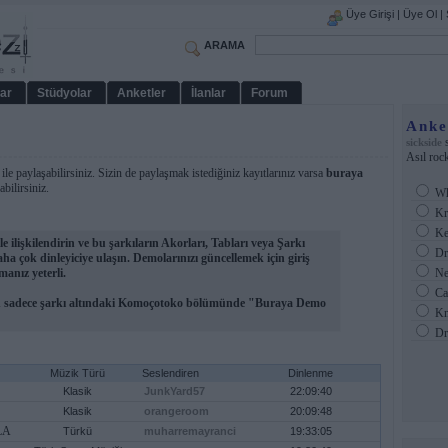
Üye Girişi
|
Üye Ol
|
ARAMA
ar
Stüdyolar
Anketler
İlanlar
Forum
Anke
s
sickside
Asıl rock
le paylaşabilirsiniz. Sizin de paylaşmak istediğiniz kayıtlarınız varsa
buraya
ilirsiniz.
Wh
Kr
Ke
le ilişkilendirin ve bu şarkıların Akorları, Tabları veya Şarkı
Dr
a çok dinleyiciye ulaşın. Demolarınızı güncellemek için giriş
anız yeterli.
Ne
Cat
çin sadece şarkı altındaki Komoçotoko bölümünde "Buraya Demo
Kni
Dr
Müzik Türü
Seslendiren
Dinlenme
Klasik
JunkYard57
22:09:40
Klasik
orangeroom
20:09:48
LA
Türkü
muharremayranci
19:33:05