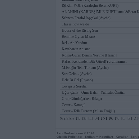
IŞIKLI YOL (Kardeşim Berat KURT)
AL AHINI (KARDEŞİMLE DÜET İsmail&Berat K
Şebnem Ferah-Hoşçakal (Ayche)
This is how we do
House of the Rising Sun
Benimle Oynar Mısın?
İzel - Ah Yandım
Kayahan'ın Anısına
Kolpa-Gurur Benim Neyime [Hasan]
Kafası Kendinden Bile Güzel(Yorumlarınız..
M.Eroğlu-Telli Turnam (Ayche)
Sarı Gelin - (Ayche)
Hele Bi Gel (Piyano)
Cevapsız Sorular
Uğur Çalık - Onur Balcı - Yalnızlık Ömür..
Grup Gündoğarken-Rüzgar
Cesur - Karagül
Cesur - Telli Turnam (Musa Eroğlu)
Sayfalar:
[1]
[2]
[3]
[4]
[ 5 ]
[6]
[7]
[8]
[9]
[10
AkorMerkezi.com
© 2026
Gizlilik Politikası
-
Kullanım Koşulları
-
Kurallar
-
Son 