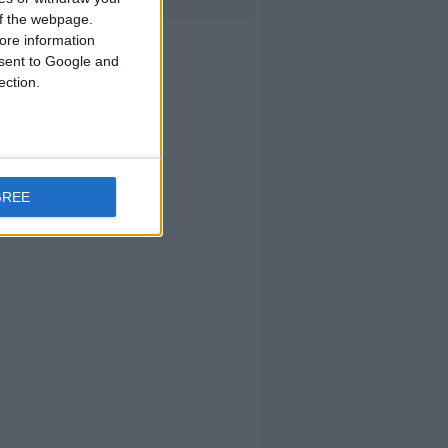
 of the webpage.
ore information
onsent to Google and
ection.
GREE