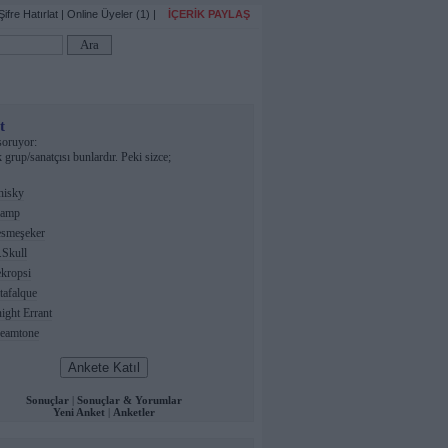
Şifre Hatırlat
|
Online Üyeler (1)
|
İÇERİK PAYLAŞ
t
oruyor:
 grup/sanatçısı bunlardır. Peki sizce;
isky
amp
smeşeker
.Skull
kropsi
afalque
ght Errant
eamtone
Sonuçlar
|
Sonuçlar & Yorumlar
Yeni Anket
|
Anketler