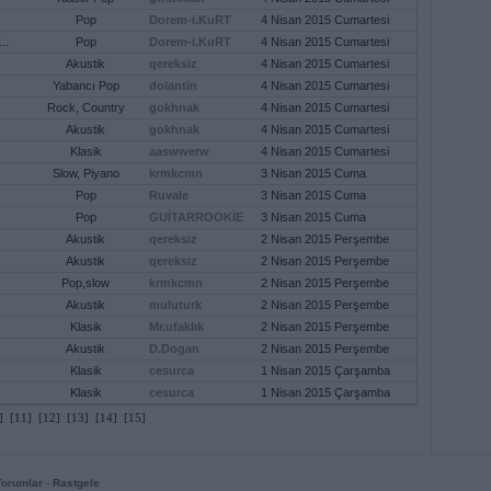
Pop
Dorem-i.KuRT
4 Nisan 2015 Cumartesi
..
Pop
Dorem-i.KuRT
4 Nisan 2015 Cumartesi
Akustik
qereksiz
4 Nisan 2015 Cumartesi
Yabancı Pop
dolantin
4 Nisan 2015 Cumartesi
Rock, Country
gokhnak
4 Nisan 2015 Cumartesi
Akustik
gokhnak
4 Nisan 2015 Cumartesi
Klasik
aaswwerw
4 Nisan 2015 Cumartesi
Slow, Piyano
krmkcmn
3 Nisan 2015 Cuma
Pop
Ruvale
3 Nisan 2015 Cuma
Pop
GUİTARROOKİE
3 Nisan 2015 Cuma
Akustik
qereksiz
2 Nisan 2015 Perşembe
Akustik
qereksiz
2 Nisan 2015 Perşembe
Pop,slow
krmkcmn
2 Nisan 2015 Perşembe
Akustik
muluturk
2 Nisan 2015 Perşembe
Klasik
Mr.ufaklık
2 Nisan 2015 Perşembe
Akustik
D.Dogan
2 Nisan 2015 Perşembe
Klasik
cesurca
1 Nisan 2015 Çarşamba
Klasik
cesurca
1 Nisan 2015 Çarşamba
]
[11]
[12]
[13]
[14]
[15]
Yorumlar
-
Rastgele