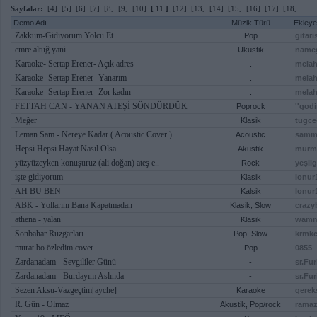
Sayfalar:
[4]
[5]
[6]
[7]
[8]
[9]
[10]
[ 11 ]
[12]
[13]
[14]
[15]
[16]
[17]
[18]
Demo Adı
Müzik Türü
Ekley
Zakkum-Gidiyorum Yolcu Et
Pop
gitari
emre altuğ yani
Ukustik
name
Karaoke- Sertap Erener- Açık adres
.
melah
Karaoke- Sertap Erener- Yanarım
.
melah
Karaoke- Sertap Erener- Zor kadın
.
melah
FETTAH CAN - YANAN ATEŞİ SÖNDÜRDÜK
Poprock
''godi
Meğer
Klasik
tugce
Leman Sam - Nereye Kadar ( Acoustic Cover )
Acoustic
samm
Hepsi Hepsi Hayat Nasıl Olsa
Akustik
murm
yüzyüzeyken konuşuruz (ali doğan) ateş e..
Rock
yeşil
işte gidiyorum
Klasik
lonur
AH BU BEN
Kalsik
lonur
ABK - Yollarını Bana Kapatmadan
Klasik, Slow
crazy
athena - yalan
Klasik
wamm
Sonbahar Rüzgarları
Pop, Slow
krmk
murat bo özledim cover
Pop
0855
Zardanadam - Sevgililer Günü
-
sr.Fu
Zardanadam - Burdayım Aslında
-
sr.Fu
Sezen Aksu-Vazgeçtim[ayche]
Karaoke
qerek
R. Gün - Olmaz
Akustik, Pop/rock
rama