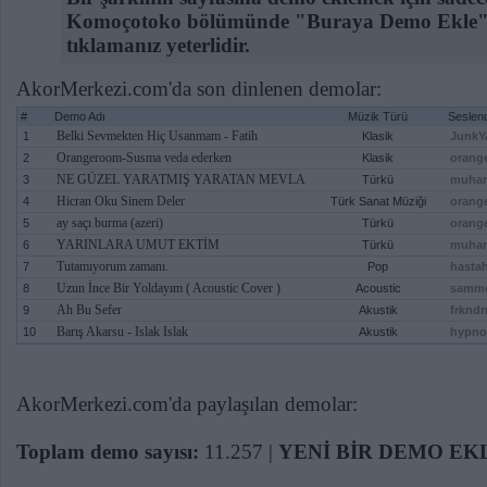
Komoçotoko bölümünde "Buraya Demo Ekle" 
tıklamanız yeterlidir.
AkorMerkezi.com'da son dinlenen demolar:
#
Demo Adı
Müzik Türü
Seslen
Belki Sevmekten Hiç Usanmam - Fatih
1
Klasik
JunkY
Orangeroom-Susma veda ederken
2
Klasik
orang
NE GÜZEL YARATMIŞ YARATAN MEVLA
3
Türkü
muhar
Hicran Oku Sinem Deler
4
Türk Sanat Müziği
orang
ay saçı burma (azeri)
5
Türkü
orang
YARINLARA UMUT EKTİM
6
Türkü
muhar
Tutamıyorum zamanı.
7
Pop
hastah
Uzun İnce Bir Yoldayım ( Acoustic Cover )
8
Acoustic
samm
Ah Bu Sefer
9
Akustik
frkndr
Barış Akarsu - Islak Islak
10
Akustik
hypno
AkorMerkezi.com'da paylaşılan demolar:
Toplam demo sayısı:
11.257 |
YENİ BİR DEMO EK