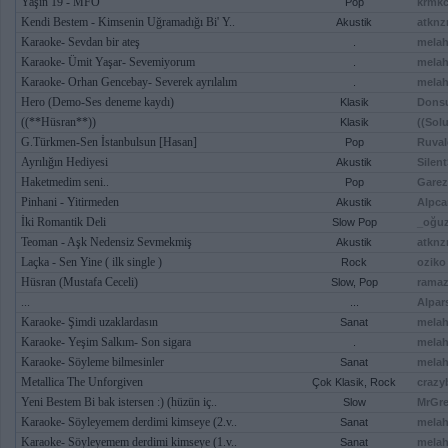
Yaşın 19 - MFÖ
Pop
krmk
Kendi Bestem - Kimsenin Uğramadığı Bi' Y..
Akustik
atknz
Karaoke- Sevdan bir ateş
.
melah
Karaoke- Ümit Yaşar- Sevemiyorum
.
melah
Karaoke- Orhan Gencebay- Severek ayrılalım
.
melah
Hero (Demo-Ses deneme kaydı)
Klasik
Dons
((**Hüsran**))
Klasik
((Sol
G.Türkmen-Sen İstanbulsun [Hasan]
Pop
Ruval
Ayrılığın Hediyesi
Akustik
Silen
Haketmedim seni..
Pop
Gare
Pinhani - Yitirmeden
Akustik
Alpca
İki Romantik Deli
Slow Pop
_oğu
Teoman - Aşk Nedensiz Sevmekmiş
Akustik
atknz
Laçka - Sen Yine ( ilk single )
Rock
oziko
Hüsran (Mustafa Ceceli)
Slow, Pop
rama
...
...
Alpar
Karaoke- Şimdi uzaklardasın
Sanat
melah
Karaoke- Yeşim Salkım- Son sigara
.
melah
Karaoke- Söyleme bilmesinler
Sanat
melah
Metallica The Unforgiven
Çok Klasik, Rock
crazy
Yeni Bestem Bi bak istersen :) (hüzün iç..
Slow
MrGr
Karaoke- Söyleyemem derdimi kimseye (2.v..
Sanat
melah
Karaoke- Söyleyemem derdimi kimseye (1.v..
Sanat
melah