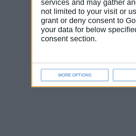
services and may gather and
not limited to your visit or
grant or deny consent to Goo
your data for below specifi
consent section.
MORE OPTIONS