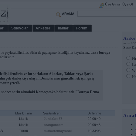
Üye Girişi
|
Üye Ol
|
ARAMA
ar
Stüdyolar
Anketler
İlanlar
Forum
Anke
sor
acuu
Sizce Kat
le paylaşabilirsiniz. Sizin de paylaşmak istediğiniz kayıtlarınız varsa
buraya
ilirsiniz.
Fi
Las
Wi
le ilişkilendirin ve bu şarkıların Akorları, Tabları veya Şarkı
Hot
a çok dinleyiciye ulaşın. Demolarınızı güncellemek için giriş
anız yeterli.
çin sadece şarkı altındaki Komoçotoko bölümünde "Buraya Demo
Müzik Türü
Seslendiren
Dinlenme
Amat
Klasik
JunkYard57
22:09:40
Klasik
orangeroom
20:09:48
LA
Türkü
muharremayranci
19:33:05