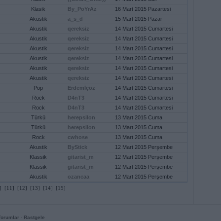
Klasik
By_PoYrAz
16 Mart 2015 Pazartesi
Akustik
a_s_d
15 Mart 2015 Pazar
Akustik
qereksiz
14 Mart 2015 Cumartesi
Akustik
qereksiz
14 Mart 2015 Cumartesi
Akustik
qereksiz
14 Mart 2015 Cumartesi
Akustik
qereksiz
14 Mart 2015 Cumartesi
Akustik
qereksiz
14 Mart 2015 Cumartesi
Akustik
qereksiz
14 Mart 2015 Cumartesi
Pop
Erdemİçöz
14 Mart 2015 Cumartesi
Rock
D4nT3
14 Mart 2015 Cumartesi
Rock
D4nT3
14 Mart 2015 Cumartesi
Türkü
herepsilon
13 Mart 2015 Cuma
Türkü
herepsilon
13 Mart 2015 Cuma
Rock
cwhose
13 Mart 2015 Cuma
Akustik
ByStick
12 Mart 2015 Perşembe
Klassik
gitarist_m
12 Mart 2015 Perşembe
Klassik
gitarist_m
12 Mart 2015 Perşembe
Akustik
ozancaa
12 Mart 2015 Perşembe
]
[11]
[12]
[13]
[14]
[15]
Yorumlar
-
Rastgele