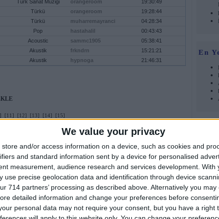
Türk Sanat Müziği
orangeroom
19:30:49
Türkü
orangeroom
19:28:44
Türkü
muharremayranci
04:28:34
Pop
hastahalil
00:43:43
Acoustic
sammc1905
05:38:41
Akustik
frkndrn
15:21:21
En Y
Akustik
hypnoga
21:46:31
EKLE
]
[11]
[12]
[13]
[14]
[15]
Müzik Türü
Ekleyen
Tarih
We value your privacy
Foru
Akustik
qereksiz
22 Mart 2015 Pazar
Akustik
qereksiz
22 Mart 2015 Pazar
store and/or access information on a device, such as cookies and pro
Akustik
qereksiz
22 Mart 2015 Pazar
ifiers and standard information sent by a device for personalised adver
Akustik
qereksiz
22 Mart 2015 Pazar
tent measurement, audience research and services development.
With 
Akustik
turk23
22 Mart 2015 Pazar
 use precise geolocation data and identification through device scanni
Türkü
turk23
22 Mart 2015 Pazar
ur 714 partners’ processing as described above. Alternatively you may c
Akustik
touch
22 Mart 2015 Pazar
ore detailed information and change your preferences before consenti
Klasik
cesurca
22 Mart 2015 Pazar
our personal data may not require your consent, but you have a right t
Klasik
cesurca
22 Mart 2015 Pazar
ferences will apply to this website only. You can change your preferen