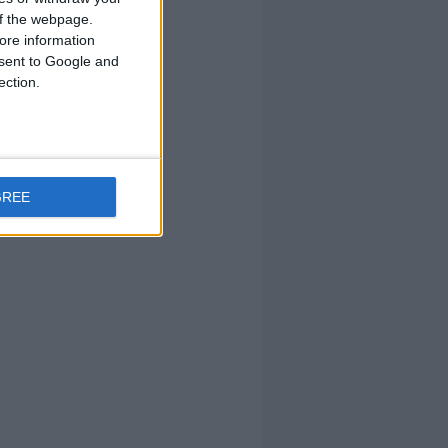
 of the webpage.
ore information
onsent to Google and
ection.
GREE