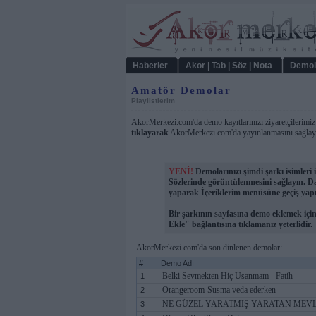
Haberler
Akor | Tab | Söz | Nota
Demol
Amatör Demolar
Playlistlerim
AkorMerkezi.com'da demo kayıtlarınızı ziyaretçilerimiz i
tıklayarak
AkorMerkezi.com'da yayınlanmasını sağlayab
YENİ!
Demolarınızı şimdi şarkı isimleri i
Sözlerinde görüntülenmesini sağlayın. Dah
yaparak İçeriklerim menüsüne geçiş yapm
Bir şarkının sayfasına demo eklemek i
Ekle" bağlantısına tıklamanız yeterlidir.
AkorMerkezi.com'da son dinlenen demolar:
#
Demo Adı
Belki Sevmekten Hiç Usanmam - Fatih
1
Orangeroom-Susma veda ederken
2
NE GÜZEL YARATMIŞ YARATAN MEV
3