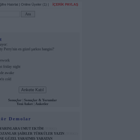
Şifre Hatırlat
|
Online Üyeler (1)
|
İÇERİK PAYLAŞ
t
uyor:
y Perry'nin en güzel şarkısı hangisi?
rework
t friday night
de awake
'n cold
Sonuçlar
|
Sonuçlar & Yorumlar
Yeni Anket
|
Anketler
ör Demolar
YARINLARA UMUT EKTİM
(TÜRKÜ)
OZANLAR ŞAİRLER TÜRKÜLER YAZIN
(TÜRKÜ)
NE GÜZEL YARATMIŞ YARATAN