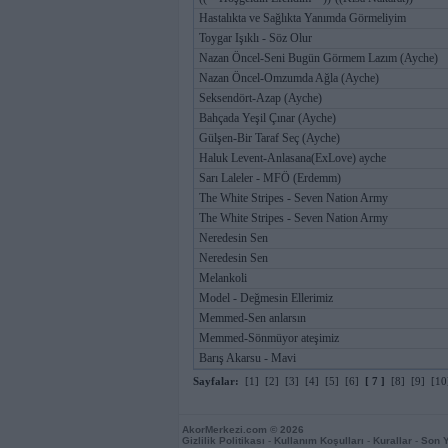
Hastalıkta ve Sağlıkta Yanımda Görmeliyim
Toygar Işıklı - Söz Olur
Nazan Öncel-Seni Bugün Görmem Lazım (Ayche)
Nazan Öncel-Omzumda Ağla (Ayche)
Seksendört-Azap (Ayche)
Bahçada Yeşil Çınar (Ayche)
Gülşen-Bir Taraf Seç (Ayche)
Haluk Levent-Anlasana(ExLove) ayche
Sarı Laleler - MFÖ (Erdemm)
The White Stripes - Seven Nation Army
The White Stripes - Seven Nation Army
Neredesin Sen
Neredesin Sen
Melankoli
Model - Değmesin Ellerimiz
Memmed-Sen anlarsın
Memmed-Sönmüyor ateşimiz
Barış Akarsu - Mavi
Sayfalar:
[1]
[2]
[3]
[4]
[5]
[6]
[ 7 ]
[8]
[9]
[10
AkorMerkezi.com
© 2026
Gizlilik Politikası
-
Kullanım Koşulları
-
Kurallar
-
Son 