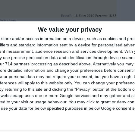
ErkutR
| 18 Ekim 2010 Pazartesi 18:35
brik ederm ...
We value your privacy
MasquraiT"
| 19 Ağustos 2010 Perşembe 14:48
store and/or access information on a device, such as cookies and pro
ifiers and standard information sent by a device for personalised adver
rebeca
| 6 Ağustos 2010 Cuma 15:49
tent measurement, audience research and services development.
With 
 akorların .... başarılı bi sonuç çıkarmışsın arkadaşım...
 use precise geolocation data and identification through device scanni
ur 714 partners’ processing as described above. Alternatively you may c
gitarist70
| 21 Temmuz 2010 Çarşamba 12:05
ore detailed information and change your preferences before consenti
our personal data may not require your consent, but you have a right t
ferences will apply to this website only. You can change your preferen
!!!Guitarist!!!
| 19 Mart 2010 Cuma 16:43
bi
y returning to this site and clicking the "Privacy" button at the bottom
s website/app uses one or more Google services and may gather and st
the-_-metal
| 4 Şubat 2010 Perşembe 19:24
ited to your visit or usage behaviour. You may click to grant or deny c
 paylaşım için teşekkürler
 to use your data for below specified purposes in below Google consent s
Epiless
| 23 Eylül 2009 Çarşamba 12:24
arist yazmıştı: