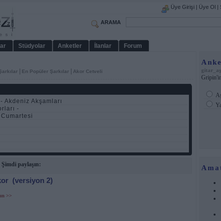
Üye Girişi
|
Üye Ol
|
ARAMA
ar
Stüdyolar
Anketler
İlanlar
Forum
Anke
gitar_a
|
|
Şarkılar
En Popüler Şarkılar
Akor Cetveli
Gripin'in
Aş
- Akdeniz Akşamları
Ya
rları -
 Cumartesi
 Şimdi paylaşın:
Ama
kor
(versiyon 2)
ın >>