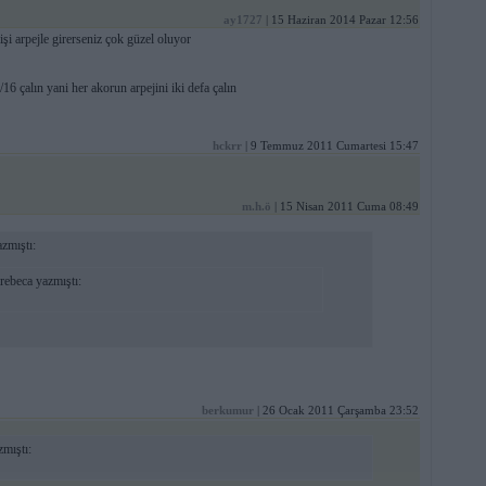
ay1727
| 15 Haziran 2014 Pazar 12:56
şi arpejle girerseniz çok güzel oluyor
8/16 çalın yani her akorun arpejini iki defa çalın
hckrr
| 9 Temmuz 2011 Cumartesi 15:47
m.h.ö
| 15 Nisan 2011 Cuma 08:49
zmıştı:
ebeca yazmıştı:
berkumur
| 26 Ocak 2011 Çarşamba 23:52
mıştı: