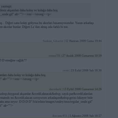
 yazmıştı:
eniz akşamları daha kolay ve kulağa daha hoş
k_smile.gif" alt=""/></em></strong></p>
ış... Diğeri sana kolay geliyosa bu akorları basamıyosundur. Yazan arkadaşı
nen akorlar bunlar. Diğeri La 'dan almış oda farklı bi ton.
Suskun_Gitarist
| 12 Haziran 2009 Cuma 19:44
emmoTR
| 27 Aralık 2008 Cumartesi 10:59
D:D emeğine sağlık!!!
cvttt
| 23 Eylül 2008 Salı 18:30
mları daha kolay ve kulağa daha hoş
if" alt=""/></em></strong></p>
daredark
| 13 Eylül 2008 Cumartesi 14:26
&nbsp;duygusal akşamlar &ccedil;alınacak&nbsp; sayılı par&ccedil;alardan
emainds mi &ccedil;alacan soruyorum arkadaşım&nbsp;gerisi hikayee bide
aktı ama neyse :D:D:D:D"/fck/editor/images/smiley/msn/regular_smile.gif"
f" alt=""/>
ibocum-051
| 5 Ağustos 2008 Salı 18:57