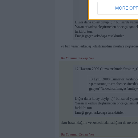
13 Eylül 2008 Cumartesi tarihinde
<p><strong><em>bence siteedeki 
MORE OPT
geliyor"/fck/editor/images/smil
Diğer daha kolay deyip ' ;) ' bu işareti ya
Yazan arkadaşı eleştirmeden önce çalışını ele
farklı bi ton.
Emeği geçen arkadaşa teşekkürler...
ve ben yazan arkadaşı eleştirmedim akorları eleştirdi
Bu Yoruma Cevap Ver
12 Haziran 2009 Cuma tarihinde Suskun_Git
13 Eylül 2008 Cumartesi tarihinde
<p><strong><em>bence siteedeki 
geliyor"/fck/editor/images/smil
Diğer daha kolay deyip ' ;) ' bu işareti ya
Yazan arkadaşı eleştirmeden önce çalışını ele
farklı bi ton.
Emeği geçen arkadaşa teşekkürler...
akor basamdağımı ve &ccedil;alamadığımı da nereden 
Bu Yoruma Cevap Ver