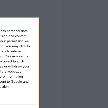
cess personal data,
tising and content,
your permission we
ng. You may click to
lick to refuse to
ng.
Please note that
o object to such
ces or withdraw your
 of the webpage.
ore information
onsent to Google and
ection.