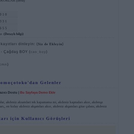
 AKORLAR (Beta)
0 1 0
3 3 1
6 5 5
ır.
(Detaylı bilgi)
ayıtları dinleyin:
(
)
Siz de Ekleyin
) - Çağdaş BOY
(
)
cao_boy
)
cmn
Komoçotoko'dan Gelenler
azıcı Dostu
|
Bu Sayfaya Demo Ekle
lar
,
akdeniz aksamlari tek kapamama mi
,
akdeniz kaşmaları akor
,
akdenşz
arı,
,
en kolay akdeniz akşamları akor
,
akdeniz akşamları gitar çalımı
,
akdeniz
rı için Kullanıcı Görüşleri