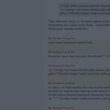
13 Eylül 2008 Cumartesi tarihinde daredark
<p><strong><em>bence siteedeki diğer akd
geliyor"/fck/editor/images/smiley/msn/win
Diğer daha kolay deyip ' ;) ' bu işareti yapman olmam
eleştirmeden önce çalışını eleştir derim... Orjinal bili
Emeği geçen arkadaşa teşekkürler...
Bu Yoruma Cevap Ver
süper olmus kardeşimm orjinali budur....
Bu Yoruma Cevap Ver
&ouml;nce insan olun sonra gitar &ccedil;alın!!!!:D:
Bu Yoruma Cevap Ver
<p><strong><em>bence siteedeki diğer akdeniz akşa
geliyor"/fck/editor/images/smiley/msn/wink_smile.g
Bu Yoruma Cevap Ver
ne alakası var bende metallica &ccedil;alıyorum ama
&ouml;le bir ortamda enter sand man yada memory r
ibrahim tatlıses s&ouml;ylemeseydi s&uuml;per olac
alt=""/>"/fck/editor/images/smiley/msn/teeth_smile.gi
Bu Yoruma Cevap Ver