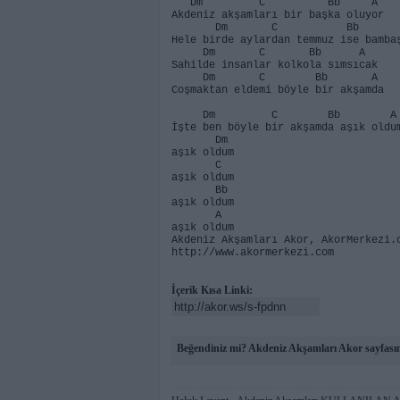
Dm C Bb A
Akdeniz akşamları bir başka oluyor
Dm C Bb 
Hele birde aylardan temmuz ise bamba
Dm C Bb A
Sahilde insanlar kolkola sımsıcak
Dm C Bb A
Coşmaktan eldemi böyle bir akşamda
Dm C Bb A
İşte ben böyle bir akşamda aşık oldu
Dm
aşık oldum
C
aşık oldum
Bb
aşık oldum
A
aşık oldum
Akdeniz Akşamları Akor, AkorMerkezi.
http://www.akormerkezi.com
İçerik Kısa Linki:
Beğendiniz mi? Akdeniz Akşamları Akor sayfasın