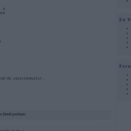
A
şka
En Y
m
Foru
com'da yayınlanmıştır.
ı Şimdi paylaşın: