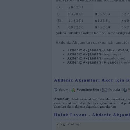
Haluk Levent - Akdeniz Akşamları KULLANILAN
Dm
x 0 0 2 3 1
C
0 3 2 0 1 0
0 3 5 5 5 3
3 3 2 
Bb
1 1 3 3 3 1
x 1 3 3 3 1
x x 0 
A
0 0 2 2 2 0
0 4 x 2 5 0
5 7 7 
Şarkıda kullanılan akorların farklı şekillerde basılışlarıd
Akdeniz Akşamları şarkısı için amatör k
Akdeniz Akşamları (Haluk Levent
Akdeniz Akşamları
(
)
hypnoga
Akdeniz akşamları
(
)
mezalclone
Akdeniz Akşamları (Piyano)
(
krmk
Akdeniz Akşamları Akor için 
Yorum
|
Favorilere Ekle
|
Postala
|
Y
Aramalar:
Haluk levent akdeniz akamlar melodika nota
akşamları
,
akdeniz akşamları basit çalım
,
akdeniz akşaml
alsamlari akor
,
akdeniz akşamları gitarakorları
Haluk Levent - Akdeniz Akşamla
çok güzel olmuş