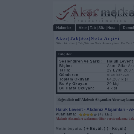
Haberler
Akor | Tab | Söz | Nota
Demol
Akor|Tab|Söz|Nota Arşivi
|
Gitar Akorları | Tab,Söz ve Nota Anasayfası
En Yeni 
Bilgiler
Seslendiren ve Şarkı:
Haluk Levent
Biçim:
Akor, Gitar Ako
Tarih:
29 Eylül 2007
Gönderen:
gitaristkuzu
Toplam Okuyan:
64.207 kişi
Bu Ay Okuyan:
20 kişi
Bu Hafta Okuyan:
4 kişi
Beğendiniz mi? Akdeniz Akşamları Akor sayfasını
Haluk Levent
- Akdeniz Akşamları - A
Puanlama:
(42 kişi)
Akdeniz Akşamları şarkısının diğer versiyonlarına bak
Metin boyutu:
( + Büyült )
( - Küçült)