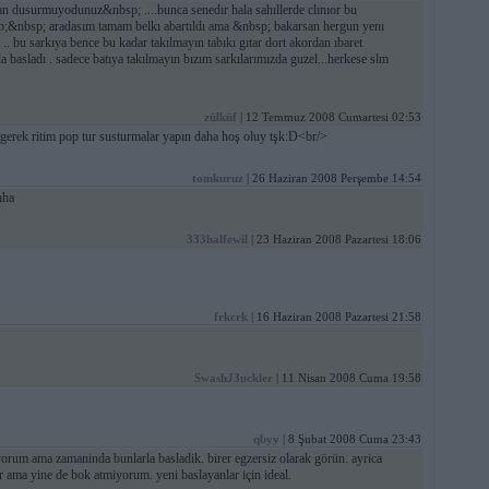
zdan dusurmuyodunuz&nbsp; ....bunca senedır hala sahıllerde clınıor bu
nbsp; aradasım tamam belkı abartıldı ama &nbsp; bakarsan hergun yenı
 .. bu sarkıya bence bu kadar takılmayın tabıkı gıtar dort akordan ıbaret
la basladı . sadece batıya takılmayın bızım sarkılarımızda guzel...herkese slm
zülküf
| 12 Temmuz 2008 Cumartesi 02:53
 gerek ritim pop tur susturmalar yapın daha hoş oluy tşk:D<br/>
tomkuruz
| 26 Haziran 2008 Perşembe 14:54
hha
333halfewil
| 23 Haziran 2008 Pazartesi 18:06
frkcrk
| 16 Haziran 2008 Pazartesi 21:58
SwashJ3uckler
| 11 Nisan 2008 Cuma 19:58
qbyy
| 8 Şubat 2008 Cuma 23:43
yorum ama zamaninda bunlarla basladik. birer egzersiz olarak görün. ayrica
 ama yine de bok atmiyorum. yeni baslayanlar için ideal.