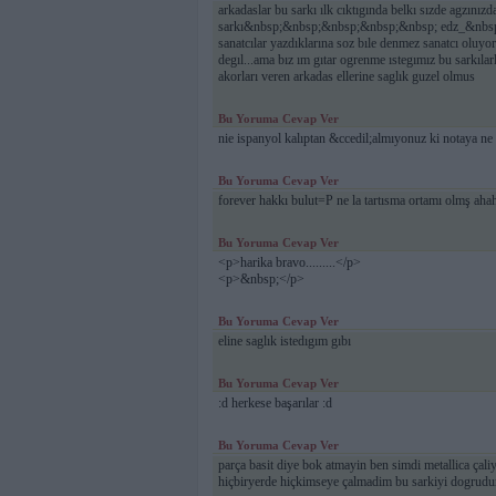
arkadaslar bu sarkı ılk cıktıgında belkı sızde agzını
sarkı&nbsp;&nbsp;&nbsp;&nbsp;&nbsp; edz_&nbsp;&
sanatcılar yazdıklarına soz bıle denmez sanatcı oluyor
degıl...ama bız ım gıtar ogrenme ıstegımız bu sarkılar
akorları veren arkadas ellerine saglık guzel olmus
Bu Yoruma Cevap Ver
nie ispanyol kalıptan &ccedil;almıyonuz ki notaya ne
Bu Yoruma Cevap Ver
forever hakkı bulut=P ne la tartısma ortamı olmş aha
Bu Yoruma Cevap Ver
<p>harika bravo.........</p>
<p>&nbsp;</p>
Bu Yoruma Cevap Ver
eline saglık istedıgım gıbı
Bu Yoruma Cevap Ver
:d herkese başarılar :d
Bu Yoruma Cevap Ver
parça basit diye bok atmayin ben simdi metallica çali
hiçbiryerde hiçkimseye çalmadim bu sarkiyi dogrudur