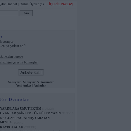
Şifre Hatırlat
|
Online Üyeler (1)
|
İÇERİK PAYLAŞ
t
soruyor:
şk
 en iyi şarkısı ne ?
k nerden nereye
lnızlığın çaresini bulmuşlar
Sonuçlar
|
Sonuçlar & Yorumlar
Yeni Anket
|
Anketler
tör Demolar
YARINLARA UMUT EKTİM
(TÜRKÜ)
OZANLAR ŞAİRLER TÜRKÜLER YAZIN
(TÜRKÜ)
NE GÜZEL YARATMIŞ YARATAN
MEVLA
(TÜRKÜ)
KAYBOLACAK
(TÜRKÜ)