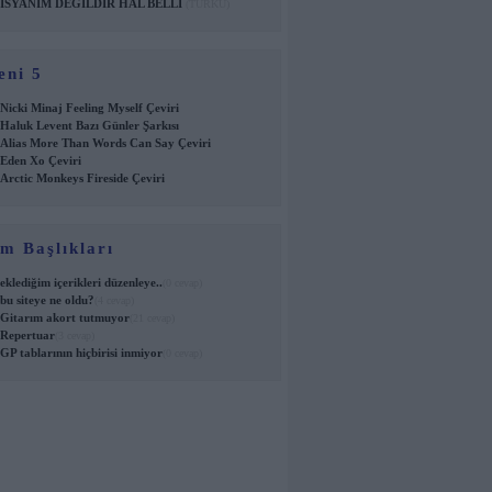
İSYANIM DEĞİLDİR HAL BELLİ
(TÜRKÜ)
eni 5
Nicki Minaj Feeling Myself Çeviri
Haluk Levent Bazı Günler Şarkısı
Alias More Than Words Can Say Çeviri
Eden Xo Çeviri
Arctic Monkeys Fireside Çeviri
m Başlıkları
eklediğim içerikleri düzenleye..
(0 cevap)
bu siteye ne oldu?
(4 cevap)
Gitarım akort tutmuyor
(21 cevap)
Repertuar
(3 cevap)
GP tablarının hiçbirisi inmiyor
(0 cevap)