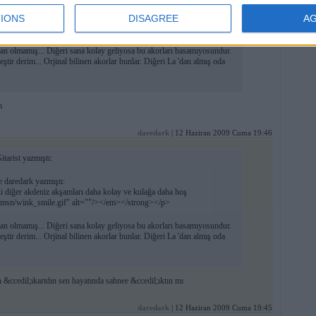
 daredark yazmıştı:
diğer akdeniz akşamları daha kolay ve kulağa daha hoş
IONS
DISAGREE
A
ey/msn/wink_smile.gif" alt=""/></em></strong></p>
pman olmamış... Diğeri sana kolay geliyosa bu akorları basamıyosundur.
ştir derim... Orjinal bilinen akorlar bunlar. Diğeri La 'dan almış oda
m
daredark
| 12 Haziran 2009 Cuma 19:46
arist yazmıştı:
 daredark yazmıştı:
diğer akdeniz akşamları daha kolay ve kulağa daha hoş
ey/msn/wink_smile.gif" alt=""/></em></strong></p>
pman olmamış... Diğeri sana kolay geliyosa bu akorları basamıyosundur.
ştir derim... Orjinal bilinen akorlar bunlar. Diğeri La 'dan almış oda
&ccedil;ıkartdın sen hayatında sahnee &ccedil;ıktın mı
daredark
| 12 Haziran 2009 Cuma 19:45