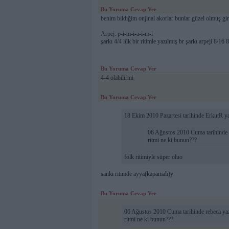
Bu Yoruma Cevap Ver
benim bildiğim onjinal akorlar bunlar güzel olmuş giri
Arpej: p-i-m-i-a-i-m-i
şarkı 4/4 lük bir ritimle yazılmış br şarkı arpeji 8/16 
Bu Yoruma Cevap Ver
4-4 olabilirmi
Bu Yoruma Cevap Ver
18 Ekim 2010 Pazartesi tarihinde ErkutR ya
06 Ağustos 2010 Cuma tarihinde r
ritmi ne ki bunun???
folk ritimiyle süper oluo
sanki ritimde ayya(kapamalı)y
Bu Yoruma Cevap Ver
06 Ağustos 2010 Cuma tarihinde rebeca yaz
ritmi ne ki bunun???