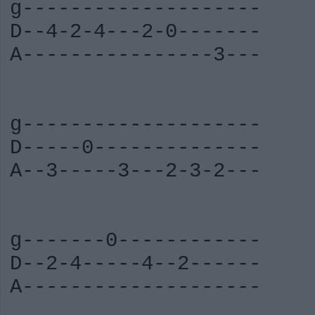
g--------------------
D--4-2-4---2-0-------
A----------------3---
g--------------------
D-----0--------------
A--3-----3---2-3-2---
g-------0------------
D--2-4-----4--2------
A--------------------