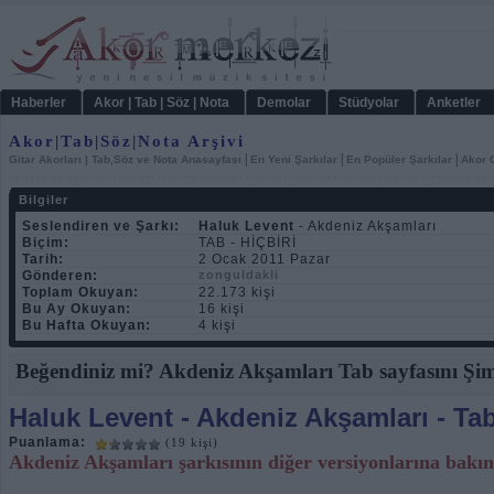
Haberler
Akor | Tab | Söz | Nota
Demolar
Stüdyolar
Anketler
Akor|Tab|Söz|Nota Arşivi
|
|
|
Gitar Akorları | Tab,Söz ve Nota Anasayfası
En Yeni Şarkılar
En Popüler Şarkılar
Akor C
Bilgiler
Seslendiren ve Şarkı:
Haluk Levent
- Akdeniz Akşamları
Biçim:
TAB - HİÇBİRİ
Tarih:
2 Ocak 2011 Pazar
Gönderen:
zonguldakli
Toplam Okuyan:
22.173 kişi
Bu Ay Okuyan:
16 kişi
Bu Hafta Okuyan:
4 kişi
Beğendiniz mi? Akdeniz Akşamları Tab sayfasını Şim
Haluk Levent
- Akdeniz Akşamları - Ta
Puanlama:
(19 kişi)
Akdeniz Akşamları şarkısının diğer versiyonlarına bakı