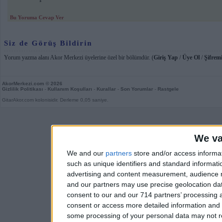
Bu Yoruma Cevap Ver
Siz de Görüş Bildirin
Yorum yazma alanı Akor Merkezi üyelerine özel bir bölümdür. (
Giriş Yap
/
Üye Ol
/
Şifremi
AkorMerkezi.com
© 2026
Gizlilik Politikası
-
Kullanım Koşulları
-
Kurallar
-
Son Yorumlar
-
Rastgele
GitarAkor.com kolonisidir. Derleme 0,05 saniye.
We va
We and our
partners
store and/or access informa
such as unique identifiers and standard informati
advertising and content measurement, audience 
and our partners may use precise geolocation dat
consent to our and our 714 partners’ processing a
consent or access more detailed information and
some processing of your personal data may not re