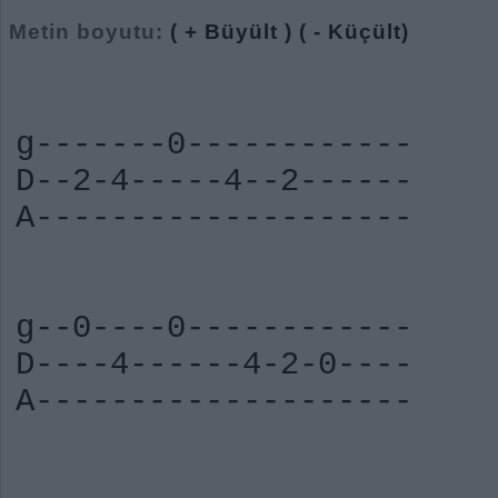
Metin boyutu:
( + Büyült )
( - Küçült)
g-------0------------
D--2-4-----4--2------
A--------------------
g--0----0------------
D----4------4-2-0----
A--------------------