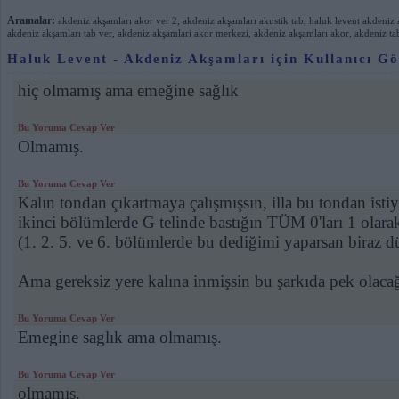
Aramalar:
akdeniz akşamları akor ver 2
,
akdeniz akşamları akustik tab
,
haluk levent akdeniz a
akdeniz akşamları tab ver
,
akdeniz akşamlari akor merkezi
,
akdeniz akşamları akor
,
akdeniz ta
Haluk Levent - Akdeniz Akşamları için Kullanıcı Gö
hiç olmamış ama emeğine sağlık
Bu Yoruma Cevap Ver
Olmamış.
Bu Yoruma Cevap Ver
Kalın tondan çıkartmaya çalışmışsın, illa bu tondan isti
ikinci bölümlerde G telinde bastığın TÜM 0'ları 1 olarak 
(1. 2. 5. ve 6. bölümlerde bu dediğimi yaparsan biraz dü
Ama gereksiz yere kalına inmişsin bu şarkıda pek olac
Bu Yoruma Cevap Ver
Emegine saglık ama olmamış.
Bu Yoruma Cevap Ver
olmamış.