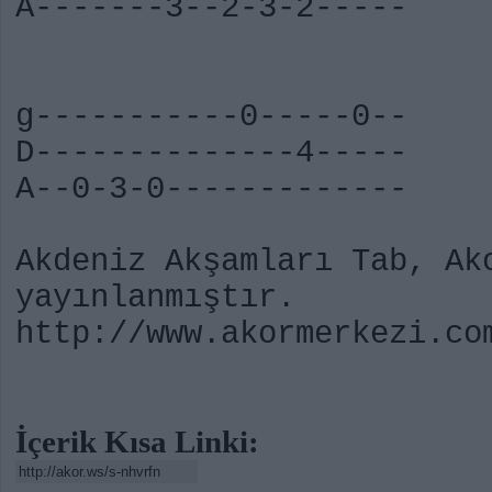
A-------3--2-3-2-----
g-----------0-----0--
D--------------4-----
A--0-3-0-------------
Akdeniz Akşamları Tab, Ak
yayınlanmıştır.
http://www.akormerkezi.co
İçerik Kısa Linki: