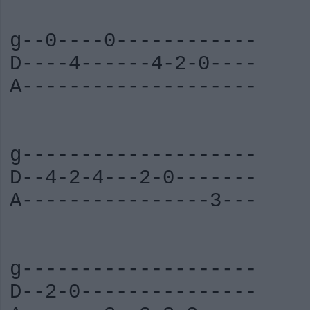
g--0----0------------
D----4------4-2-0----
A--------------------
g--------------------
D--4-2-4---2-0-------
A----------------3---
g--------------------
D--2-0---------------