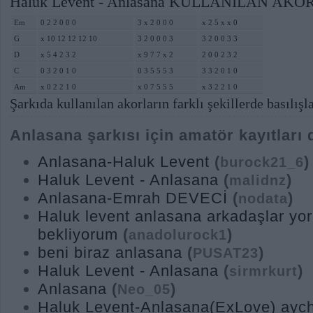
Haluk Levent - Anlasana KULLANILAN AKOR
Em
0 2 2 0 0 0
3 x 2 0 0 0
x 2 5 x x 0
G
x 10 12 12 12 10
3 2 0 0 0 3
3 2 0 0 3 3
D
x 5 4 2 3 2
x 9 7 7 x 2
2 0 0 2 3 2
C
0 3 2 0 1 0
0 3 5 5 5 3
3 3 2 0 1 0
Am
x 0 2 2 1 0
x 0 7 5 5 5
x 3 2 2 1 0
Şarkıda kullanılan akorların farklı şekillerde basılışl
Anlasana şarkısı için amatör kayıtları 
Anlasana-Haluk Levent
(
)
burock21_6
Haluk Levent - Anlasana
(
)
malidnz
Anlasana-Emrah DEVECİ
(
)
nodata
Haluk levent anlasana arkadaşlar yor
bekliyorum
(
)
anadolurock1
beni biraz anlasana
(
)
PUSAT23
Haluk Levent - Anlasana
(
)
sirmrkurt
Anlasana
(
)
Neo_05
Haluk Levent-Anlasana(ExLove) ayc