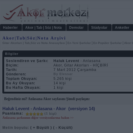
Haberler
Akor | Tab | Söz | Nota
Demolar
Stüdyolar
Anketler
Akor|Tab|Söz|Nota Arşivi
|
|
|
Gitar Akorları | Tab,Söz ve Nota Anasayfası
En Yeni Şarkılar
En Popüler Şarkılar
Akor C
Bilgiler
Seslendiren ve Şarkı:
Haluk Levent
- Anlasana
Biçim:
Akor, Gitar Akorları - HİÇBİRİ
Tarih:
7 Mart 2012 Çarşamba
Gönderen:
By Elessar
Toplam Okuyan:
5.265 kişi
Bu Ay Okuyan:
14 kişi
Bu Hafta Okuyan:
1 kişi
Beğendiniz mi? Anlasana Akor sayfasını Şimdi paylaşın:
Haluk Levent
- Anlasana - Akor
(versiyon 14)
Puanlama:
(1 kişi)
Anlasana şarkısının diğer versiyonlarına bakın >>
Metin boyutu:
( + Büyült )
( - Küçült)