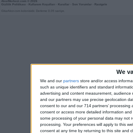
AkorMerkezi.com
© 2026
Gizlilik Politikası
-
Kullanım Koşulları
-
Kurallar
-
Son Yorumlar
-
Rastgele
GitarAkor.com kolonisidir. Derleme 0,05 saniye.
We va
We and our
partners
store and/or access informa
such as unique identifiers and standard informati
advertising and content measurement, audience 
and our partners may use precise geolocation dat
consent to our and our 714 partners’ processing a
consent or access more detailed information and
some processing of your personal data may not re
processing. Your preferences will apply to this w
consent at any time by returning to this site and 