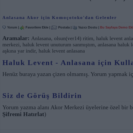
Anlasana Akor için Komoçotoko'dan Gelenler
Yorum
|
Favorilere Ekle
|
Postala
|
Yazıcı Dostu
|
Bu Sayfaya Demo Ek
Aramalar:
Anlasana
,
olsun(ver14) ritim
,
haluk levent anl
merkezi
,
haluk levent unuturum sanmıştım
,
anlasana haluk l
aşkına yar indir
,
haluk levent anlasana
Haluk Levent - Anlasana için Kull
Henüz buraya yazan çizen olmamış. Yorum yapmak i
Siz de Görüş Bildirin
Yorum yazma alanı Akor Merkezi üyelerine özel bir b
Şifremi Hatırlat
)