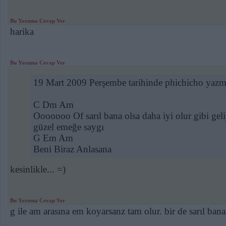
Bu Yoruma Cevap Ver
harika
Bu Yoruma Cevap Ver
19 Mart 2009 Perşembe tarihinde phichicho yazmı
C Dm Am
Ooooooo Of sarıl bana olsa daha iyi olur gibi gel
güzel emeğe saygı
G Em Am
Beni Biraz Anlasana
kesinlikle... =)
Bu Yoruma Cevap Ver
g ile am arasına em koyarsanz tam olur. bir de sarıl ban