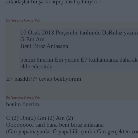
arkadaşlar bu şarkı arpej nasıl çalınıyor ?
Bu Yoruma Cevap Ver
10 Ocak 2013 Perşembe tarihinde DaRulaz yazmış
G Em Am
Beni Biraz Anlasana
benim önerim Em yerine E7 kullanmanız daha akust
elde edersiniz
E7 nasıldı??? cevap bekliyorum
Bu Yoruma Cevap Ver
benim önerim
C (2) Dm(2) Gm (2) Am (2)
Oooooooof sarıl bana beni biraz anlasana
(Gm yapamayanlar G yapabilir çünkü Gm gerçekten zor