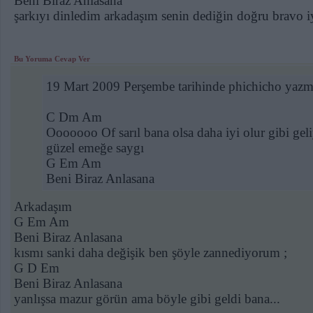
Beni Biraz Anlasana
şarkıyı dinledim arkadaşım senin dediğin doğru bravo i
Bu Yoruma Cevap Ver
19 Mart 2009 Perşembe tarihinde phichicho yazmı
C Dm Am
Ooooooo Of sarıl bana olsa daha iyi olur gibi gel
güzel emeğe saygı
G Em Am
Beni Biraz Anlasana
Arkadaşım
G Em Am
Beni Biraz Anlasana
kısmı sanki daha değişik ben şöyle zannediyorum ;
G D Em
Beni Biraz Anlasana
yanlışsa mazur görün ama böyle gibi geldi bana...