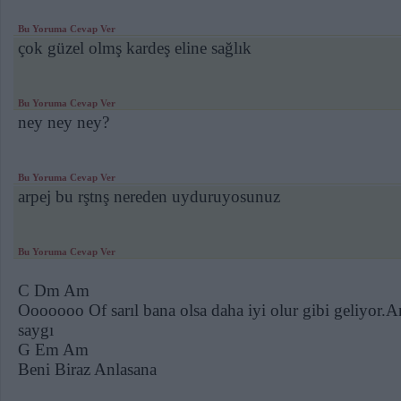
Bu Yoruma Cevap Ver
çok güzel olmş kardeş eline sağlık
Bu Yoruma Cevap Ver
ney ney ney?
Bu Yoruma Cevap Ver
arpej bu rştnş nereden uyduruyosunuz
Bu Yoruma Cevap Ver
C Dm Am
Ooooooo Of sarıl bana olsa daha iyi olur gibi geliyor.
saygı
G Em Am
Beni Biraz Anlasana