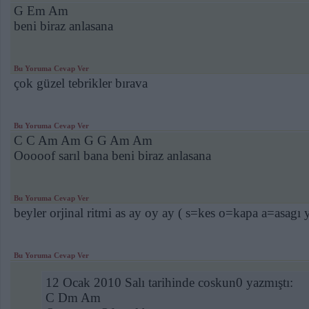
G Em Am
beni biraz anlasana
Bu Yoruma Cevap Ver
çok güzel tebrikler bırava
Bu Yoruma Cevap Ver
C C Am Am G G Am Am
Ooooof sarıl bana beni biraz anlasana
Bu Yoruma Cevap Ver
beyler orjinal ritmi as ay oy ay ( s=kes o=kapa a=asagı 
Bu Yoruma Cevap Ver
12 Ocak 2010 Salı tarihinde coskun0 yazmıştı:
C Dm Am