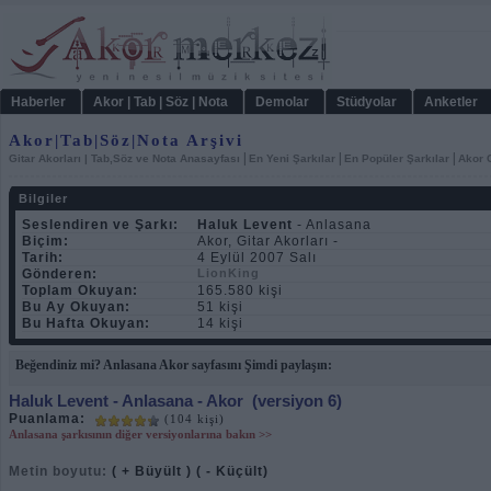
Haberler
Akor | Tab | Söz | Nota
Demolar
Stüdyolar
Anketler
Akor|Tab|Söz|Nota Arşivi
|
|
|
Gitar Akorları | Tab,Söz ve Nota Anasayfası
En Yeni Şarkılar
En Popüler Şarkılar
Akor C
Bilgiler
Seslendiren ve Şarkı:
Haluk Levent
- Anlasana
Biçim:
Akor, Gitar Akorları -
Tarih:
4 Eylül 2007 Salı
Gönderen:
LionKing
Toplam Okuyan:
165.580 kişi
Bu Ay Okuyan:
51 kişi
Bu Hafta Okuyan:
14 kişi
Beğendiniz mi? Anlasana Akor sayfasını Şimdi paylaşın:
Haluk Levent
- Anlasana - Akor
(versiyon 6)
Puanlama:
(104 kişi)
Anlasana şarkısının diğer versiyonlarına bakın >>
Metin boyutu:
( + Büyült )
( - Küçült)