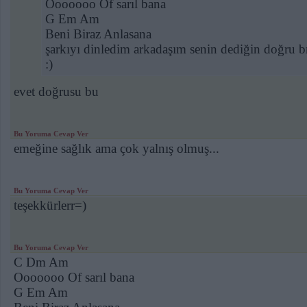
Ooooooo Of sarıl bana
G Em Am
Beni Biraz Anlasana
şarkıyı dinledim arkadaşım senin dediğin doğru 
:)
evet doğrusu bu
Bu Yoruma Cevap Ver
emeğine sağlık ama çok yalnış olmuş...
Bu Yoruma Cevap Ver
teşekkürlerr=)
Bu Yoruma Cevap Ver
C Dm Am
Ooooooo Of sarıl bana
G Em Am