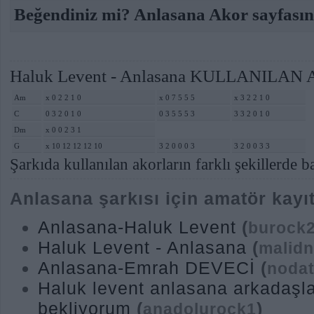
Beğendiniz mi? Anlasana Akor sayfasın
Haluk Levent - Anlasana KULLANILAN
Am
x 0 2 2 1 0
x 0 7 5 5 5
x 3 2 2 1 0
C
0 3 2 0 1 0
0 3 5 5 5 3
3 3 2 0 1 0
Dm
x 0 0 2 3 1
G
x 10 12 12 12 10
3 2 0 0 0 3
3 2 0 0 3 3
Şarkıda kullanılan akorların farklı şekillerde ba
Anlasana şarkısı için amatör kayıt
Anlasana-Haluk Levent
(
burock
Haluk Levent - Anlasana
(
malidn
Anlasana-Emrah DEVECİ
(
noda
Haluk levent anlasana arkadaşla
bekliyorum
(
)
anadolurock1