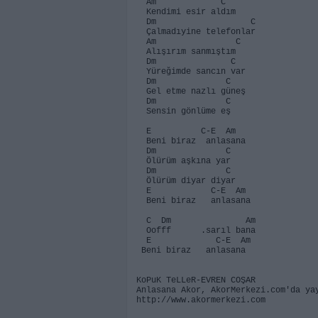
Am C
Kendimi esir aldım
Dm C
Çalmadıyine telefonlar
Am C
Alışırım sanmıştım
Dm C
Yüreğimde sancın var
Dm C
Gel etme nazlı güneş
Dm C
Sensin gönlüme eş
E C-E Am
Beni biraz anlasana
Dm C
Ölürüm aşkına yar
Dm C
Ölürüm diyar diyar
E C-E Am
Beni biraz anlasana
C Dm Am
Oofff .sarıl bana
E C-E Am
Beni biraz anlasana
KoPuK TeLLeR-EVREN COŞAR
Anlasana Akor, AkorMerkezi.com'da ya
http://www.akormerkezi.com