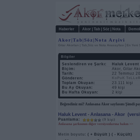
Haberler
Akor | Tab | Söz | Nota
Demol
Akor|Tab|Söz|Nota Arşivi
|
Gitar Akorları | Tab,Söz ve Nota Anasayfası
En Yeni 
Bilgiler
Seslendiren ve Şarkı:
Haluk Levent
Biçim:
Akor, Gitar Ako
Tarih:
22 Temmuz 20
Gönderen:
KoPuK TeLLe
Toplam Okuyan:
23.111 kişi
Bu Ay Okuyan:
49 kişi
Bu Hafta Okuyan:
2 kişi
Beğendiniz mi? Anlasana Akor sayfasını Şimdi pa
Haluk Levent
- Anlasana - Akor
(vers
Puanlama:
(9 kişi)
Anlasana şarkısının diğer versiyonlarına bakın >>
Metin boyutu:
( + Büyült )
( - Küçült)