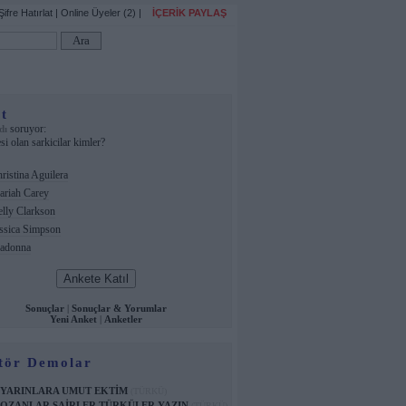
Şifre Hatırlat
|
Online Üyeler (2)
|
İÇERİK PAYLAŞ
t
soruyor:
dı
esi olan sarkicilar kimler?
ristina Aguilera
riah Carey
lly Clarkson
ssica Simpson
donna
Sonuçlar
|
Sonuçlar & Yorumlar
Yeni Anket
|
Anketler
tör Demolar
YARINLARA UMUT EKTİM
(TÜRKÜ)
OZANLAR ŞAİRLER TÜRKÜLER YAZIN
(TÜRKÜ)