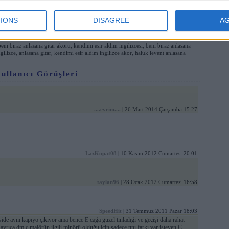
o'dan Gelenler
IONS
DISAGREE
A
azıcı Dostu
|
Bu Sayfaya Demo Ekle
eni biraz anlasana gitar akoru
,
kendimi esir aldim ingilizcesi
,
beni biraz anlasana
gilizce
,
anlasana gitar
,
kendimi esir aldım ingilizce akor
,
haluk levent anlasana
ullanıcı Görüşleri
....evrim....
| 26 Mart 2014 Çarşamba 15:27
LazKopat08
| 10 Kasım 2012 Cumartesi 20:01
taylan96
| 28 Ocak 2012 Cumartesi 16:58
SpeedHit
| 31 Temmuz 2011 Pazar 18:03
side aynı kapıyo çıkıyor ama bence E cağa güzel tınladığı ve geçişi daha rahat
ayrıca dm c majörün ilgili minörü olduğu için sadece tını farkı var isteyen C