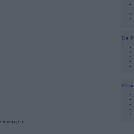
En Y
Foru
yınlanmıştır.