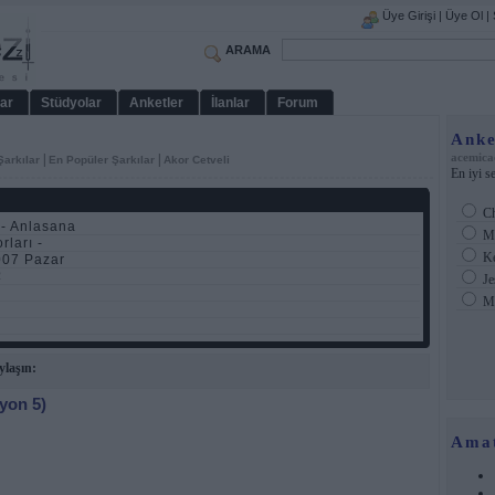
Üye Girişi
|
Üye Ol
|
ARAMA
ar
Stüdyolar
Anketler
İlanlar
Forum
Anke
acemica
|
|
Şarkılar
En Popüler Şarkılar
Akor Cetveli
En iyi s
Ch
- Anlasana
Ma
rları -
Ke
07 Pazar
R
Je
Ma
ylaşın:
iyon 5)
Ama