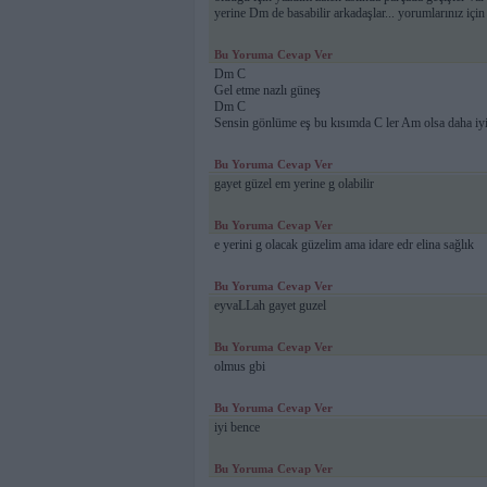
yerine Dm de basabilir arkadaşlar... yorumlarınız içi
Bu Yoruma Cevap Ver
Dm C
Gel etme nazlı güneş
Dm C
Sensin gönlüme eş bu kısımda C ler Am olsa daha iyi
Bu Yoruma Cevap Ver
gayet güzel em yerine g olabilir
Bu Yoruma Cevap Ver
e yerini g olacak güzelim ama idare edr elina sağlık
Bu Yoruma Cevap Ver
eyvaLLah gayet guzel
Bu Yoruma Cevap Ver
olmus gbi
Bu Yoruma Cevap Ver
iyi bence
Bu Yoruma Cevap Ver