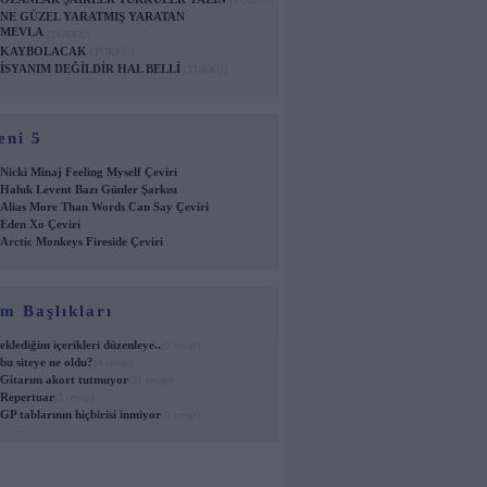
NE GÜZEL YARATMIŞ YARATAN
MEVLA
(TÜRKÜ)
KAYBOLACAK
(TÜRKÜ)
İSYANIM DEĞİLDİR HAL BELLİ
(TÜRKÜ)
eni 5
Nicki Minaj Feeling Myself Çeviri
Haluk Levent Bazı Günler Şarkısı
Alias More Than Words Can Say Çeviri
Eden Xo Çeviri
Arctic Monkeys Fireside Çeviri
m Başlıkları
eklediğim içerikleri düzenleye..
(0 cevap)
bu siteye ne oldu?
(4 cevap)
Gitarım akort tutmuyor
(21 cevap)
Repertuar
(3 cevap)
GP tablarının hiçbirisi inmiyor
(0 cevap)