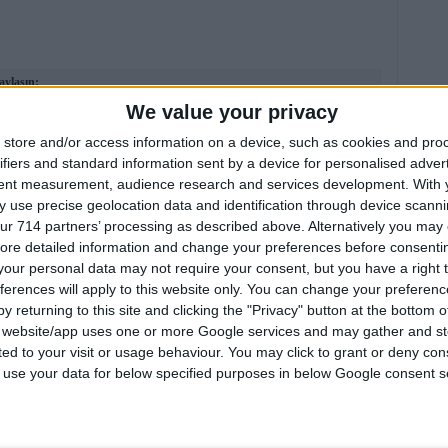
aylaşın:
We value your privacy
 (Beta)
store and/or access information on a device, such as cookies and pro
ifiers and standard information sent by a device for personalised adver
2 1 0
tent measurement, audience research and services development.
With 
0 1 0
 use precise geolocation data and identification through device scanni
ur 714 partners’ processing as described above. Alternatively you may c
ore detailed information and change your preferences before consenti
ır.
(Detaylı bilgi)
our personal data may not require your consent, but you have a right t
dinleyin:
(
)
ferences will apply to this website only. You can change your preferen
Siz de Ekleyin
y returning to this site and clicking the "Privacy" button at the bottom
)
_6
)
s website/app uses one or more Google services and may gather and st
)
ited to your visit or usage behaviour. You may click to grant or deny c
 yorumlarınızı bekliyorum
(
)
anadolurock1
 to use your data for below specified purposes in below Google consent s
)
t
ayche
(
)
qereksiz