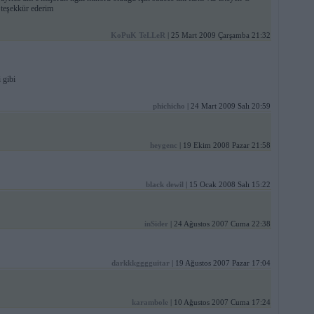
n teşekkür ederim
KoPuK TeLLeR
| 25 Mart 2009 Çarşamba 21:32
 gibi
phichicho
| 24 Mart 2009 Salı 20:59
heygenc
| 19 Ekim 2008 Pazar 21:58
black dewil
| 15 Ocak 2008 Salı 15:22
inSider
| 24 Ağustos 2007 Cuma 22:38
darkkkgggguitar
| 19 Ağustos 2007 Pazar 17:04
karambole
| 10 Ağustos 2007 Cuma 17:24