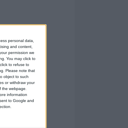
cess personal data,
tising and content,
your permission we
ng. You may click to
lick to refuse to
ng.
Please note that
o object to such
ces or withdraw your
 of the webpage.
ore information
onsent to Google and
ection.