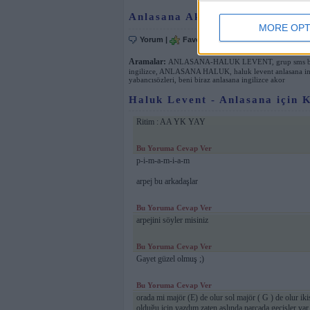
Anlasana Akor için Komoçotok
MORE OPT
Yorum
|
Favorilere Ekle
|
Postala
|
Y
Aramalar:
ANLASANA-HALUK LEVENT
,
grup sms b
ingilizce
,
ANLASANA HALUK
,
haluk levent anlasana in
yabancısözleri
,
beni biraz anlasana ingilizce akor
Haluk Levent - Anlasana için K
Ritim : AA YK YAY
Bu Yoruma Cevap Ver
p-i-m-a-m-i-a-m
arpej bu arkadaşlar
Bu Yoruma Cevap Ver
arpejini söyler misiniz
Bu Yoruma Cevap Ver
Gayet güzel olmuş ;)
Bu Yoruma Cevap Ver
orada mi majör (E) de olur sol majör ( G ) de olur iki
olduğu için yazdım zaten aslında parçada geçişler var 