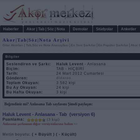
Haberler
Akor | Tab | Söz | Nota
Demolar
Stüdyolar
Anketler
Akor|Tab|Söz|Nota Arşivi
|
|
|
Gitar Akorları | Tab,Söz ve Nota Anasayfası
En Yeni Şarkılar
En Popüler Şarkılar
Akor C
Bilgiler
Seslendiren ve Şarkı:
Haluk Levent
- Anlasana
Biçim:
TAB - HİÇBİRİ
Tarih:
24 Mart 2012 Cumartesi
Gönderen:
didaroo
Toplam Okuyan:
3.582 kişi
Bu Ay Okuyan:
24 kişi
Bu Hafta Okuyan:
3 kişi
Beğendiniz mi? Anlasana Tab sayfasını Şimdi paylaşın:
Haluk Levent
- Anlasana - Tab
(versiyon 6)
Puanlama:
(3 kişi)
Anlasana şarkısının diğer versiyonlarına bakın >>
Metin boyutu:
( + Büyült )
( - Küçült)