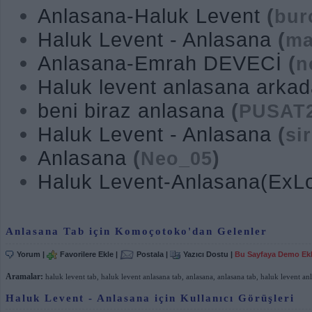
Anlasana-Haluk Levent
(
bur
Haluk Levent - Anlasana
(
ma
Anlasana-Emrah DEVECİ
(
n
Haluk levent anlasana arkad
beni biraz anlasana
(
PUSAT
Haluk Levent - Anlasana
(
si
Anlasana
(
)
Neo_05
Haluk Levent-Anlasana(ExL
Anlasana Tab için Komoçotoko'dan Gelenler
Yorum
|
Favorilere Ekle
|
Postala
|
Yazıcı Dostu
|
Bu Sayfaya Demo Ek
Aramalar:
haluk levent tab
,
haluk levent anlasana tab
,
anlasana
,
anlasana tab
,
haluk levent an
Haluk Levent - Anlasana için Kullanıcı Görüşleri