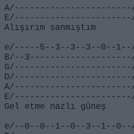
A/-----------------------
E/-----------------------
Alışırım sanmıştım Yü
e/-----5--3--3--3--0--1--
B/--3--------------------
G/-----------------------
D/-----------------------
A/-----------------------
E/-----------------------
Gel etme nazlı güneş S
e/--0--0--1--0--3--1--0--