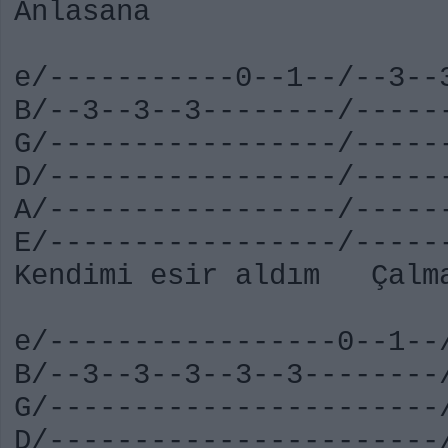
Anlasana
e/-----------0--1--/--3--
B/--3--3--3--------/-----
G/-----------------/-----
D/-----------------/-----
A/-----------------/-----
E/-----------------/-----
Kendimi esir aldım Çalma
e/-----------------0--1--
B/--3--3--3--3--3--------
G/-----------------------
D/-----------------------