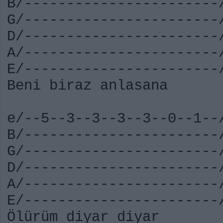
B/-----------------------
G/-----------------------
D/-----------------------
A/-----------------------
E/-----------------------
Beni biraz anlasana Ö
e/--5--3--3--3--3--0--1-
B/-----------------------
G/-----------------------
D/-----------------------
A/-----------------------
E/-----------------------
Ölürüm diyar diyar B