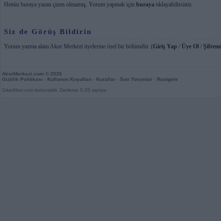
Henüz buraya yazan çizen olmamış. Yorum yapmak için
buraya
tıklayabilirsiniz.
Siz de Görüş Bildirin
Yorum yazma alanı Akor Merkezi üyelerine özel bir bölümdür. (
Giriş Yap
/
Üye Ol
/
Şifremi
AkorMerkezi.com
© 2026
Gizlilik Politikası
-
Kullanım Koşulları
-
Kurallar
-
Son Yorumlar
-
Rastgele
GitarAkor.com kolonisidir. Derleme 0,05 saniye.