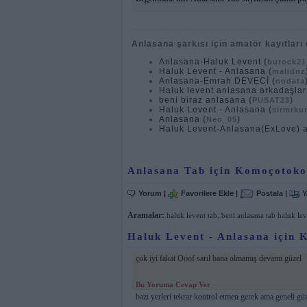
Anlasana şarkısı için amatör kayıtları 
Anlasana-Haluk Levent
(
burock21
Haluk Levent - Anlasana
(
malidnz
Anlasana-Emrah DEVECİ
(
nodata
Haluk levent anlasana arkadaşlar
beni biraz anlasana
(
)
PUSAT23
Haluk Levent - Anlasana
(
sirmrkur
Anlasana
(
)
Neo_05
Haluk Levent-Anlasana(ExLove) 
Anlasana Tab için Komoçotoko
Yorum
|
Favorilere Ekle
|
Postala
|
Y
Aramalar:
haluk levent tab
,
beni anlasana tab haluk le
Haluk Levent - Anlasana için K
çok iyi fakat Ooof sarıl bana olmamış devamı güzel
Bu Yoruma Cevap Ver
bazı yerleri tekrar kontrol etmen gerek ama geneli güz