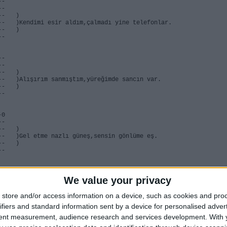
1-0------
--
---- )
--- )Kendimi esir aldım,çalmadı yine telefonlar.
---- )
--
--
-----
---- )
--- )Alışırım sanmıştım,yüreğimde sancın var.
---- )
--
-0
--
------- )
--- )Gel etme nazlı güneş,sensin gönlüme eş.
----- )
--
--
We value your privacy
--
------- )
---- )Beni biraz anlasana.
store and/or access information on a device, such as cookies and pro
---- )
ifiers and standard information sent by a device for personalised adver
--
tent measurement, audience research and services development.
With 