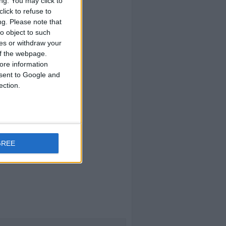
ng. You may click to
lick to refuse to
ng.
Please note that
o object to such
ces or withdraw your
 of the webpage.
ore information
onsent to Google and
ection.
GREE