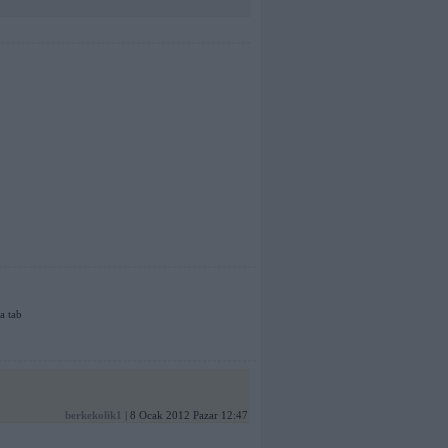
a tab
berkekolik1
| 8 Ocak 2012 Pazar 12:47