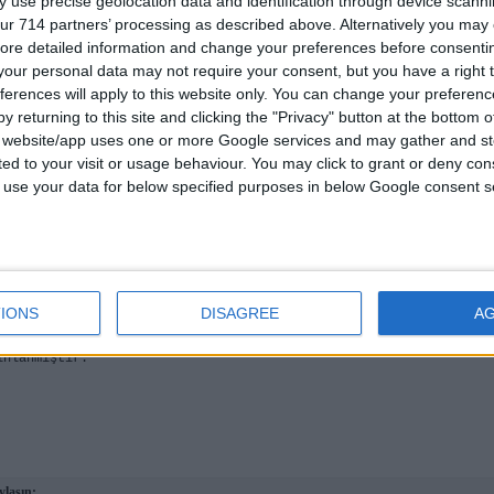
 use precise geolocation data and identification through device scanni
--
--
ur 714 partners’ processing as described above. Alternatively you may c
---- )
ore detailed information and change your preferences before consenti
--- )Oooof sarıl bana,beni biraz anlasana. x2
---- )
our personal data may not require your consent, but you have a right t
--
ferences will apply to this website only. You can change your preferen
y returning to this site and clicking the "Privacy" button at the bottom
--
s website/app uses one or more Google services and may gather and st
--
---- )
ited to your visit or usage behaviour. You may click to grant or deny c
--- )Ölürüm aşkına yar,ölürüm diyar diyar.
 to use your data for below specified purposes in below Google consent s
---- )
--
--
--
------- )
---- )Beni biraz anlasana.
---- )
IONS
DISAGREE
A
--
ınlanmıştır.
ylaşın: