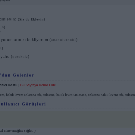
dinleyin:
(
)
Siz de Ekleyin
)
_6
)
)
 yorumlarınızı bekliyorum
(
)
anadolurock1
)
t
ayche
(
)
qereksiz
'dan Gelenler
azıcı Dostu
|
Bu Sayfaya Demo Ekle
vent
,
haluk levent anlasana tab
,
anlasana
,
haluk levent anlasana
,
anlasana haluk levent tab
,
anlasan
ullanıcı Görüşleri
el eline emeğine sağlık :)