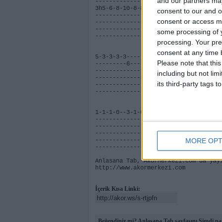
and our partners may
------------------------------------
3h5-6-8-10-8-8------5-5-6-5-8-6-5-3-
consent to our and o
----------------------------------
consent or access m
-----------------------------------
----------------------------------
some processing of y
------------------------------------
processing. Your pre
consent at any time b
5-3-3-3-3-----5-3-3-3-3----3-5-1-0--
Please note that thi
---------6-------------6--6---------
----------------------------------
including but not lim
-----------------------------------
its third-party tags
----------------------------------
------------------------------------
1-1-1-0--3-1-0----------------------
--------------3---------------------
-------------------------------
----------------------------------
----------------------------------
MORE OPT
------------------------------------
Anlasana Tab, AkorMerkezi.com'da yay
http://www.akormerkezi.com
İçerik Kısa Linki:
Beğendiniz mi? Anlasana Tab sayfasını Şimdi pa