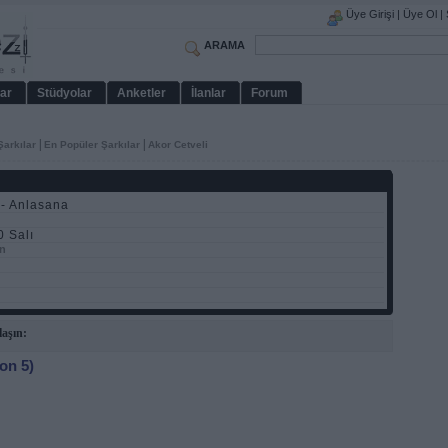
Üye Girişi
|
Üye Ol
|
ARAMA
ar
Stüdyolar
Anketler
İlanlar
Forum
|
|
Şarkılar
En Popüler Şarkılar
Akor Cetveli
- Anlasana
 Salı
n
laşın:
on 5)