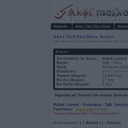
Haberler
Akor | Tab | Söz | Nota
Demol
Akor|Tab|Söz|Nota Arşivi
|
Gitar Akorları | Tab,Söz ve Nota Anasayfası
En Yeni 
Bilgiler
Seslendiren ve Şarkı:
Haluk Levent
Biçim:
TAB - FULL
Tarih:
30 Kasım 2010
Gönderen:
Enter_Sandma
Toplam Okuyan:
10.940 kişi
Bu Ay Okuyan:
17 kişi
Bu Hafta Okuyan:
3 kişi
Beğendiniz mi? Anlasana Tab sayfasını Şimdi pay
Haluk Levent
- Anlasana - Tab
(versiy
Puanlama:
(11 kişi)
Anlasana şarkısının diğer versiyonlarına bakın >>
Metin boyutu:
( + Büyült )
( - Küçült)