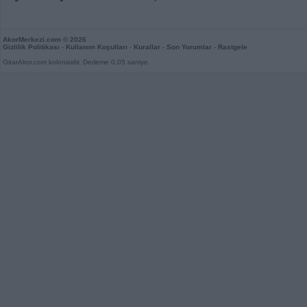
AkorMerkezi.com
© 2026
Gizlilik Politikası
-
Kullanım Koşulları
-
Kurallar
-
Son Yorumlar
-
Rastgele
GitarAkor.com kolonisidir. Derleme 0,05 saniye.