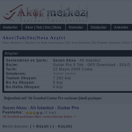
Haberler
Akor | Tab | Söz | Nota
Demolar
Stüdyolar
Anketler
Akor|Tab|Söz|Nota Arşivi
|
|
|
Gitar Akorları | Tab,Söz ve Nota Anasayfası
En Yeni Şarkılar
En Popüler Şarkılar
Akor C
Bilgiler
Seslendiren ve Şarkı:
Sezen Aksu
- Ah İstanbul
Biçim:
Guitar Pro 5 Tab - GP5 Download - SOLO
Tarih:
22 Mayıs 2009 Cuma
Gönderen:
masal tanesi
Toplam Okuyan:
7.282 kişi
Bu Ay Okuyan:
5 kişi
Bu Hafta Okuyan:
0 kişi
Beğendiniz mi? Ah İstanbul Guitar Pro sayfasını Şimdi paylaşın:
Sezen Aksu
- Ah İstanbul - Guitar Pro
Puanlama:
(2 kişi)
Ah İstanbul şarkısının diğer versiyonlarına bakın >>
Metin boyutu:
( + Büyült )
( - Küçült)