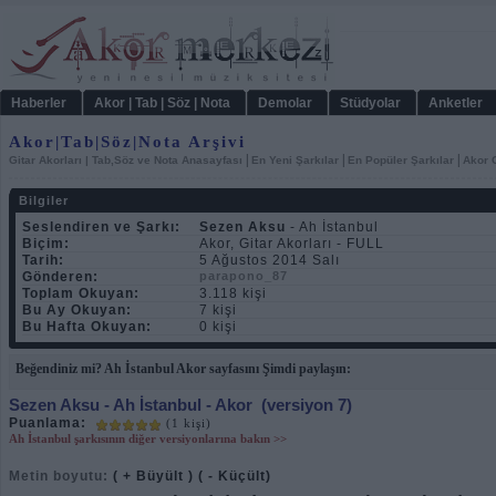
Haberler
Akor | Tab | Söz | Nota
Demolar
Stüdyolar
Anketler
Akor|Tab|Söz|Nota Arşivi
|
|
|
Gitar Akorları | Tab,Söz ve Nota Anasayfası
En Yeni Şarkılar
En Popüler Şarkılar
Akor C
Bilgiler
Seslendiren ve Şarkı:
Sezen Aksu
- Ah İstanbul
Biçim:
Akor, Gitar Akorları - FULL
Tarih:
5 Ağustos 2014 Salı
Gönderen:
parapono_87
Toplam Okuyan:
3.118 kişi
Bu Ay Okuyan:
7 kişi
Bu Hafta Okuyan:
0 kişi
Beğendiniz mi? Ah İstanbul Akor sayfasını Şimdi paylaşın:
Sezen Aksu
- Ah İstanbul - Akor
(versiyon 7)
Puanlama:
(1 kişi)
Ah İstanbul şarkısının diğer versiyonlarına bakın >>
Metin boyutu:
( + Büyült )
( - Küçült)