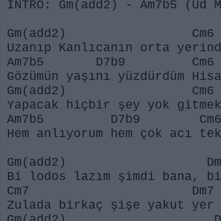
INTRO: Gm(add2) - Am7b5 (Ud 
Gm(add2) Cm6
Uzanıp Kanlıcanın orta yerin
Am7b5 D7b9 Cm
Gözümün yaşını yüzdürdüm His
Gm(add2) Cm6
Yapacak hiçbir şey yok gitme
Am7b5 D7b9 
Hem anlıyorum hem çok acı te
Gm(add2) Dm
Bi lodos lazım şimdi bana, b
Cm7 Dm7
Zulada birkaç şişe yakut yer
Gm(add2) Dm