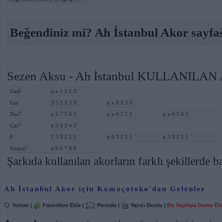
Beğendiniz mi? Ah İstanbul Akor sayfas
Sezen Aksu - Ah İstanbul KULLANILAN
Cm6
x x 1 2 1 3
Gm
3 5 5 3 3 3
x x 0 3 3 3
Dm7
x 5 7 5 6 5
x x 0 2 1 1
x x 0 5 6 5
Cm7
x 3 5 3 4 3
F
1 3 3 2 1 1
x 0 3 2 1 1
x 3 3 2 1 1
Ebmaj7
x 6 8 7 8 6
Şarkıda kullanılan akorların farklı şekillerde ba
Ah İstanbul Akor için Komoçotoko'dan Gelenler
Yorum
|
Favorilere Ekle
|
Postala
|
Yazıcı Dostu
|
Bu Sayfaya Demo Ek