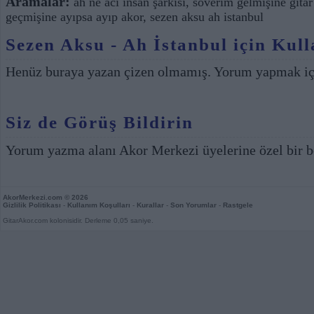
Aramalar:
ah ne acı insan şarkısı
,
söverim gelmişine gitar
geçmişine ayıpsa ayıp akor
,
sezen aksu ah istanbul
Sezen Aksu - Ah İstanbul için Kull
Henüz buraya yazan çizen olmamış. Yorum yapmak i
Siz de Görüş Bildirin
Yorum yazma alanı Akor Merkezi üyelerine özel bir b
AkorMerkezi.com
© 2026
Gizlilik Politikası
-
Kullanım Koşulları
-
Kurallar
-
Son Yorumlar
-
Rastgele
GitarAkor.com kolonisidir. Derleme 0,05 saniye.