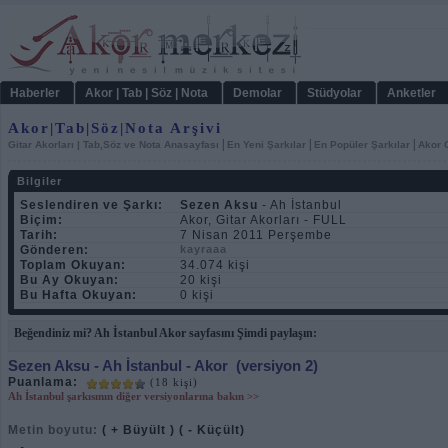
Haberler
Akor | Tab | Söz | Nota
Demolar
Stüdyolar
Anketler
Akor|Tab|Söz|Nota Arşivi
|
|
|
Gitar Akorları | Tab,Söz ve Nota Anasayfası
En Yeni Şarkılar
En Popüler Şarkılar
Akor C
Bilgiler
Seslendiren ve Şarkı:
Sezen Aksu
- Ah İstanbul
Biçim:
Akor, Gitar Akorları - FULL
Tarih:
7 Nisan 2011 Perşembe
Gönderen:
kayraaa
Toplam Okuyan:
34.074 kişi
Bu Ay Okuyan:
20 kişi
Bu Hafta Okuyan:
0 kişi
Beğendiniz mi? Ah İstanbul Akor sayfasını Şimdi paylaşın:
Sezen Aksu
- Ah İstanbul - Akor
(versiyon 2)
Puanlama:
(18 kişi)
Ah İstanbul şarkısının diğer versiyonlarına bakın >>
Metin boyutu:
( + Büyült )
( - Küçült)