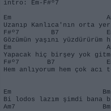
intro: Em-F#º7
Em Am7 
Uzanıp Kanlıca'nın orta yer
F#º7 B7 Em 
Gözümün yaşını yüzdürürüm
Em Am7
Yapacak hiç birşey yok gitm
F#º7 B7 Em 
Hem anlıyorum hem çok acı t
Em Bm
Bi lodos lazım şimdi bana
Am7 Bm