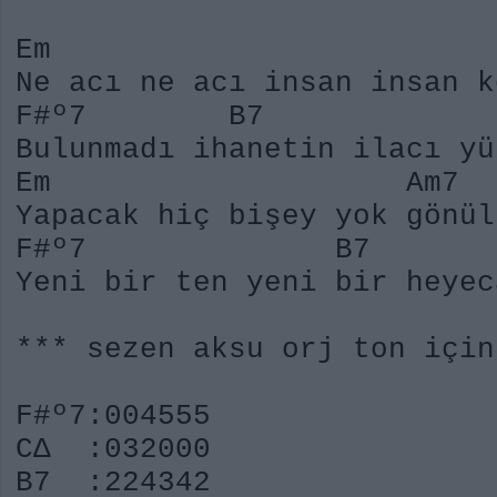
Em Am7
Ne acı ne acı insan insan k
F#º7 B7 E
Bulunmadı ihanetin ilacı y
Em Am7
Yapacak hiç bişey yok gönül
F#º7 B7 E
Yeni bir ten yeni bir he
*** sezen aksu orj ton için
F#º7:004555
CΔ :032000
B7 :224342