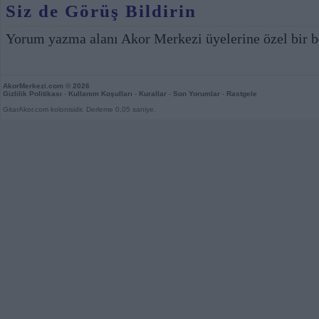
Siz de Görüş Bildirin
Yorum yazma alanı Akor Merkezi üyelerine özel bir b
AkorMerkezi.com
© 2026
Gizlilik Politikası
-
Kullanım Koşulları
-
Kurallar
-
Son Yorumlar
-
Rastgele
GitarAkor.com kolonisidir. Derleme 0,05 saniye.