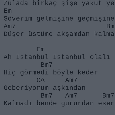
Zulada birkaç şişe yakut ye
Em B
Söverim gelmişine geçmişine
Am7 Bm
Düşer üstüme akşamdan kalma
Em
Ah İstanbul İstanbul ol
Bm7 
Hiç görmedi böyle ke
CΔ Am7 )na
Geberiyorum aşkınd
Bm7 Am7 Bm
Kalmadı bende gururdan 