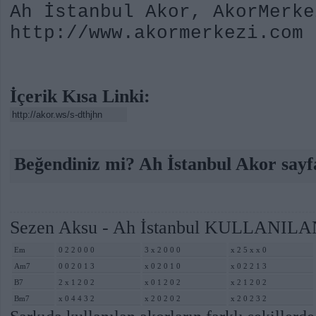
Ah İstanbul Akor, AkorMerke
http://www.akormerkezi.com
İçerik Kısa Linki:
Beğendiniz mi? Ah İstanbul Akor sayfa
Sezen Aksu - Ah İstanbul KULLANIL
Em
0 2 2 0 0 0
3 x 2 0 0 0
x 2 5 x x 0
Am7
0 0 2 0 1 3
x 0 2 0 1 0
x 0 2 2 1 3
B7
2 x 1 2 0 2
x 0 1 2 0 2
x 2 1 2 0 2
Bm7
x 0 4 4 3 2
x 2 0 2 0 2
x 2 0 2 3 2