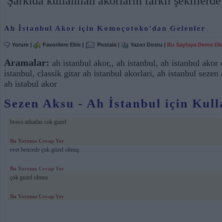
Şarkıda kullanılan akorların farklı şekillerde 
Ah İstanbul Akor için Komoçotoko'dan Gelenler
Yorum
|
Favorilere Ekle
|
Postala
|
Yazıcı Dostu
|
Bu Sayfaya Demo Ek
Aramalar:
ah istanbul akor,
,
ah istanbul
,
ah istanbul akor 
istanbul
,
classik gitar ah istanbul akorlari
,
ah istanbul sezen
ah istabul akor
Sezen Aksu - Ah İstanbul için Kull
bravo arkadas cok guzel
Bu Yoruma Cevap Ver
evet bencede çok güzel olmuş
Bu Yoruma Cevap Ver
çok guzel olmus
Bu Yoruma Cevap Ver