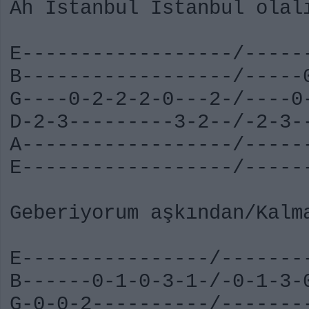
Ah İstanbul İstanbul olal
E------------------/-----
B------------------/-----
G----0-2-2-2-0---2-/----0
D-2-3---------3-2--/-2-3-
A------------------/-----
E------------------/-----
Geberiyorum aşkından/Kalm
E----------------/-------
B------0-1-0-3-1-/-0-1-3-
G-0-0-2----------/-------