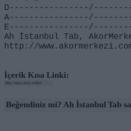
D----------------/-------
A----------------/-------
E----------------/-------
Ah İstanbul Tab, AkorMerk
http://www.akormerkezi.co
İçerik Kısa Linki:
Beğendiniz mi? Ah İstanbul Tab sa