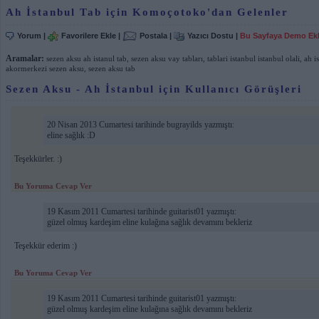
Ah İstanbul Tab için Komoçotoko'dan Gelenler
Yorum
|
Favorilere Ekle
|
Postala
|
Yazıcı Dostu
|
Bu Sayfaya Demo Ek
Aramalar:
sezen aksu ah istanul tab
,
sezen aksu vay tabları
,
tablari istanbul istanbul olali
,
ah i
akormerkezi sezen aksu
,
sezen aksu tab
Sezen Aksu - Ah İstanbul için Kullanıcı Görüşleri
20 Nisan 2013 Cumartesi tarihinde bugrayilds yazmıştı:
eline sağlık :D
Teşekkürler. :)
Bu Yoruma Cevap Ver
19 Kasım 2011 Cumartesi tarihinde guitarist01 yazmıştı:
güzel olmuş kardeşim eline kulağına sağlık devamını bekleriz
Teşekkür ederim :)
Bu Yoruma Cevap Ver
19 Kasım 2011 Cumartesi tarihinde guitarist01 yazmıştı:
güzel olmuş kardeşim eline kulağına sağlık devamını bekleriz