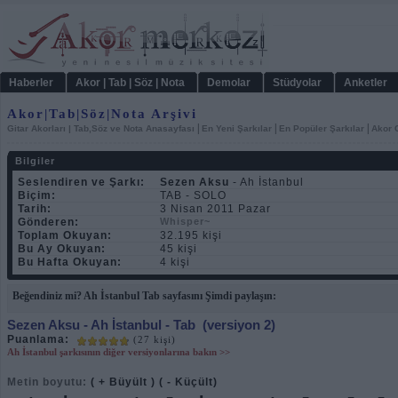
Haberler
Akor | Tab | Söz | Nota
Demolar
Stüdyolar
Anketler
Akor|Tab|Söz|Nota Arşivi
|
|
|
Gitar Akorları | Tab,Söz ve Nota Anasayfası
En Yeni Şarkılar
En Popüler Şarkılar
Akor C
Bilgiler
Seslendiren ve Şarkı:
Sezen Aksu
- Ah İstanbul
Biçim:
TAB - SOLO
Tarih:
3 Nisan 2011 Pazar
Gönderen:
Whisper~
Toplam Okuyan:
32.195 kişi
Bu Ay Okuyan:
45 kişi
Bu Hafta Okuyan:
4 kişi
Beğendiniz mi? Ah İstanbul Tab sayfasını Şimdi paylaşın:
Sezen Aksu
- Ah İstanbul - Tab
(versiyon 2)
Puanlama:
(27 kişi)
Ah İstanbul şarkısının diğer versiyonlarına bakın >>
Metin boyutu:
( + Büyült )
( - Küçült)