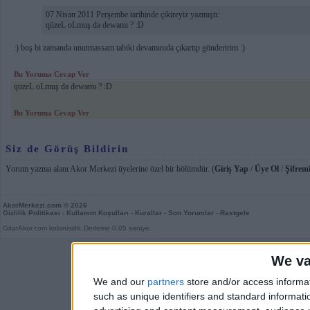
07 Nisan 2011 Perşembe tarihinde çikireyiz yazmıştı:
qüzeL oLmuş da dewamı ? :D
:) boş bi zamanda unutmassam tabiki devamınıda çıkartıp gönderirim :)
Bu Yoruma Cevap Ver
qüzeL oLmuş da dewamı ? :D
Bu Yoruma Cevap Ver
Siz de Görüş Bildirin
Yorum yazma alanı Akor Merkezi üyelerine özel bir bölümdür. (
Giriş Yap
/
Üye Ol
/
Şifremi
AkorMerkezi.com
© 2026
Gizlilik Politikası
-
Kullanım Koşulları
-
Kurallar
-
Son Yorumlar
-
Rastgele
GitarAkor.com kolonisidir. Derleme 0,05 saniye.
We va
We and our
partners
store and/or access informa
such as unique identifiers and standard informati